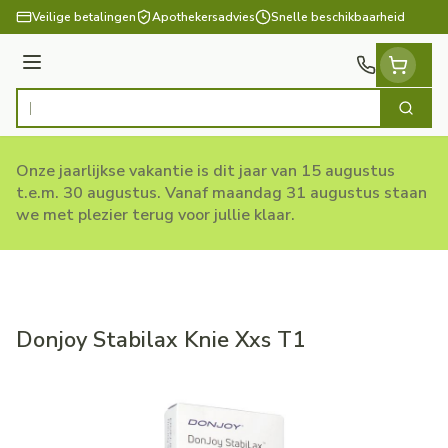
Ga naar de inhoud
Veilige betalingen
Apothekersadvies
Snelle beschikbaarheid
Menu
Zoek
Product, merk, categorie...
Onze jaarlijkse vakantie is dit jaar van 15 augustus
t.e.m. 30 augustus. Vanaf maandag 31 augustus staan
we met plezier terug voor jullie klaar.
Donjoy Stabilax Knie Xxs T1