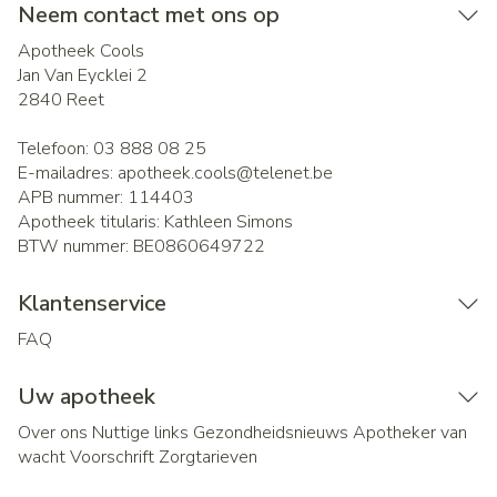
Neem contact met ons op
Apotheek Cools
Jan Van Eycklei 2
2840
Reet
Telefoon:
03 888 08 25
E-mailadres:
apotheek.cools@
telenet.be
APB nummer:
114403
Apotheek titularis:
Kathleen Simons
BTW nummer:
BE0860649722
Klantenservice
FAQ
Uw apotheek
Over ons
Nuttige links
Gezondheidsnieuws
Apotheker van
wacht
Voorschrift
Zorgtarieven