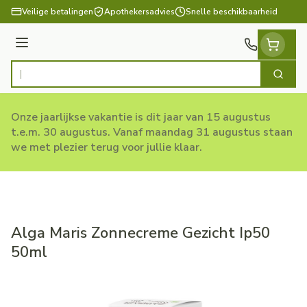
Ga naar de inhoud
Veilige betalingen
Apothekersadvies
Snelle beschikbaarheid
Menu
Zoek
Product, merk, categorie...
Onze jaarlijkse vakantie is dit jaar van 15 augustus
t.e.m. 30 augustus. Vanaf maandag 31 augustus staan
we met plezier terug voor jullie klaar.
Alga Maris Zonnecreme Gezicht Ip50
50ml