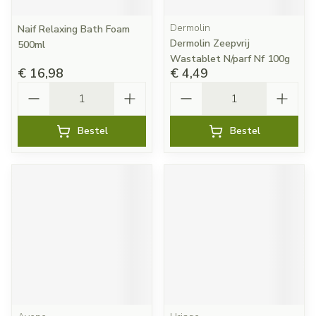
Dermolin
Naif Relaxing Bath Foam
Dermolin Zeepvrij
500ml
Wastablet N/parf Nf 100g
€ 16,98
€ 4,49
Aantal
Aantal
Bestel
Bestel