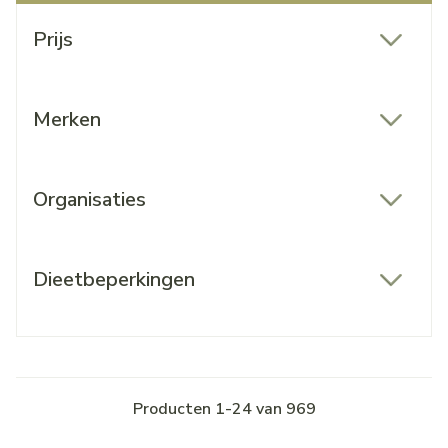
Doorgaan naar productlijst
Prijs
filter
Merken
filter
Organisaties
filter
Dieetbeperkingen
filter
Producten
1
-
24
van
969