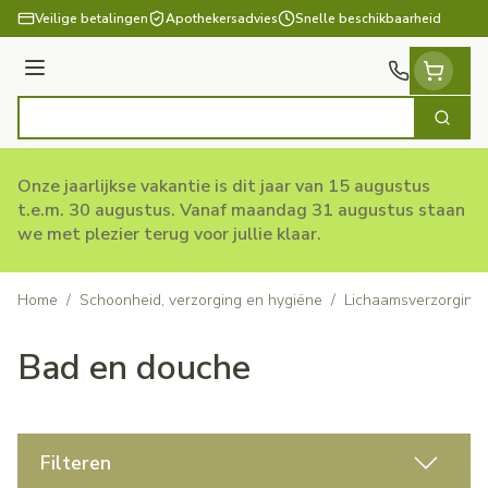
Ga naar de inhoud
Veilige betalingen
Apothekersadvies
Snelle beschikbaarheid
Menu
Zoek
Product, merk, categorie...
Onze jaarlijkse vakantie is dit jaar van 15 augustus
t.e.m. 30 augustus. Vanaf maandag 31 augustus staan
we met plezier terug voor jullie klaar.
Home
/
Schoonheid, verzorging en hygiëne
/
Lichaamsverzorging
Bad en douche
Filteren