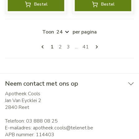
Bestel
Bestel
Toon
per pagina
Pagina's
U lees momenteel pagina
Pagina
Pagina
Pagina
1
2
3
...
41
Neem contact met ons op
Apotheek Cools
Jan Van Eycklei 2
2840
Reet
Telefoon:
03 888 08 25
E-mailadres:
apotheek.cools@
telenet.be
APB nummer:
114403