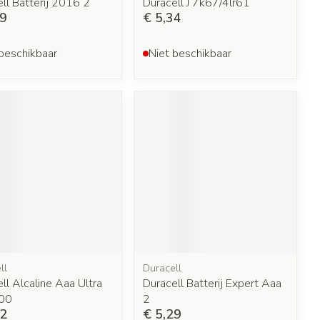
ll Batterij 2016 2
Duracell J 7k67/4lr61
29
€ 5,34
beschikbaar
Niet beschikbaar
ll
Duracell
ll Alcaline Aaa Ultra
Duracell Batterij Expert Aaa
00
2
02
€ 5,29