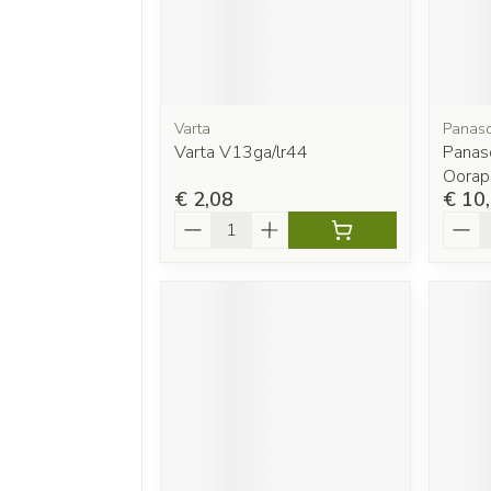
Varta
Panaso
Varta V13ga/lr44
Panaso
Oorap
€ 2,08
€ 10
Aantal
Aanta