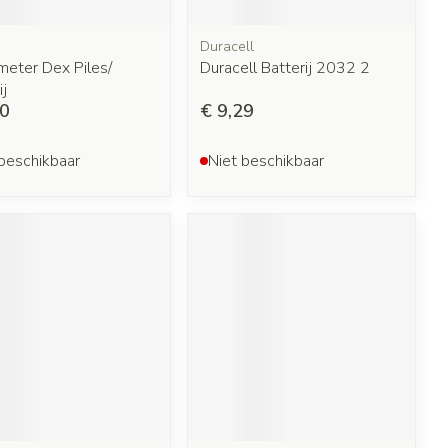
Duracell
meter Dex Piles/
Duracell Batterij 2032 2
ij
90
€ 9,29
beschikbaar
Niet beschikbaar