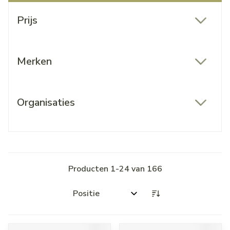
Doorgaan naar productlijst
Prijs
filter
Merken
filter
Organisaties
filter
Producten
1
-
24
van
166
Sorteer op: