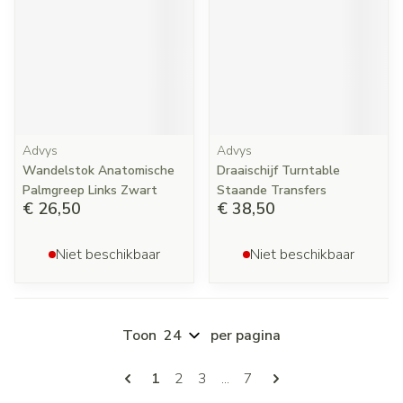
Advys
Advys
Wandelstok Anatomische
Draaischijf Turntable
Palmgreep Links Zwart
Staande Transfers
€ 26,50
€ 38,50
Niet beschikbaar
Niet beschikbaar
Toon
per pagina
Pagina's
U lees momenteel pagina
Pagina
Pagina
Pagina
1
2
3
...
7