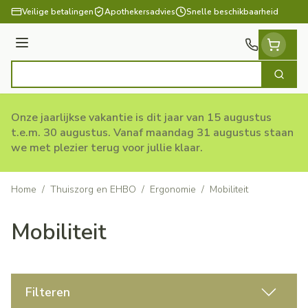
Ga naar de inhoud
Veilige betalingen
Apothekersadvies
Snelle beschikbaarheid
Menu
Zoek
Product, merk, categorie...
Onze jaarlijkse vakantie is dit jaar van 15 augustus
t.e.m. 30 augustus. Vanaf maandag 31 augustus staan
we met plezier terug voor jullie klaar.
Home
/
Thuiszorg en EHBO
/
Ergonomie
/
Mobiliteit
Mobiliteit
Filteren