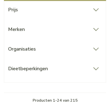
Doorgaan naar productlijst
Prijs
filter
Merken
filter
Organisaties
filter
Dieetbeperkingen
filter
Producten
1
-
24
van
215