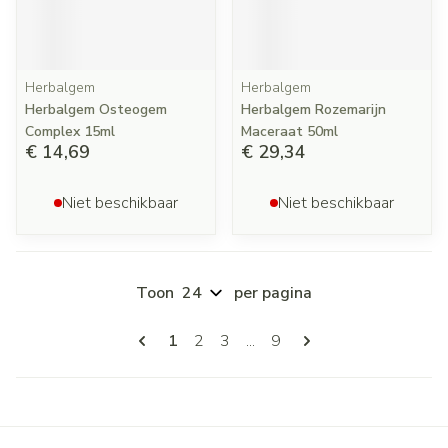
Herbalgem
Herbalgem
Herbalgem Osteogem
Herbalgem Rozemarijn
Complex 15ml
Maceraat 50ml
€ 14,69
€ 29,34
Niet beschikbaar
Niet beschikbaar
Toon
per pagina
Pagina's
U lees momenteel pagina
Pagina
Pagina
Pagina
1
2
3
...
9