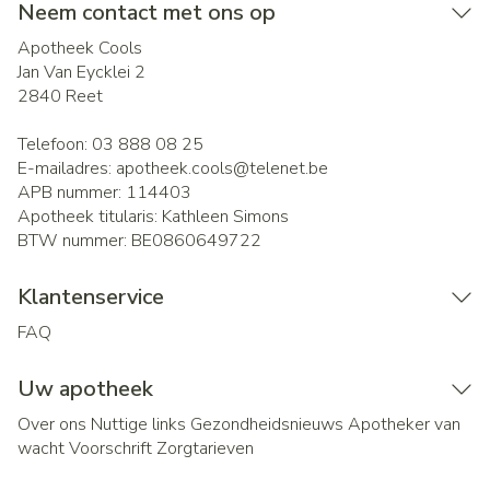
Neem contact met ons op
Apotheek Cools
Jan Van Eycklei 2
2840
Reet
Telefoon:
03 888 08 25
E-mailadres:
apotheek.cools@
telenet.be
APB nummer:
114403
Apotheek titularis:
Kathleen Simons
BTW nummer:
BE0860649722
Klantenservice
FAQ
Uw apotheek
Over ons
Nuttige links
Gezondheidsnieuws
Apotheker van
wacht
Voorschrift
Zorgtarieven