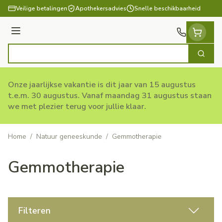
Ga naar de inhoud
Veilige betalingen
Apothekersadvies
Snelle beschikbaarheid
Menu
Zoek
Product, merk, categorie...
Onze jaarlijkse vakantie is dit jaar van 15 augustus
t.e.m. 30 augustus. Vanaf maandag 31 augustus staan
we met plezier terug voor jullie klaar.
Home
/
Natuur geneeskunde
/
Gemmotherapie
Gemmotherapie
Filteren