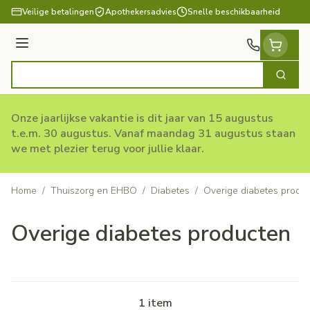
Ga naar de inhoud
Veilige betalingen
Apothekersadvies
Snelle beschikbaarheid
Menu
Zoek
Product, merk, categorie...
Onze jaarlijkse vakantie is dit jaar van 15 augustus
t.e.m. 30 augustus. Vanaf maandag 31 augustus staan
we met plezier terug voor jullie klaar.
Home
/
Thuiszorg en EHBO
/
Diabetes
/
Overige diabetes produ
Overige diabetes producten
1
item