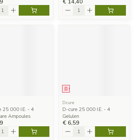
99
€ 14,40
l
Aantal
eesmiddel
Geneesmiddel
Dcure
 25 000 I.E. - 4
D-cure 25 000 I.E. - 4
bare Ampoules
Gelulen
99
€ 6,59
l
Aantal