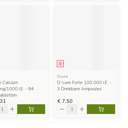
eesmiddel
Geneesmiddel
Dcure
e Calcium
D-cure Forte 100 000 I.E. -
g/1000 I.E. - 84
3 Drinkbare Ampoules
abletten
,31
€ 7,50
l
Aantal
Pagina's