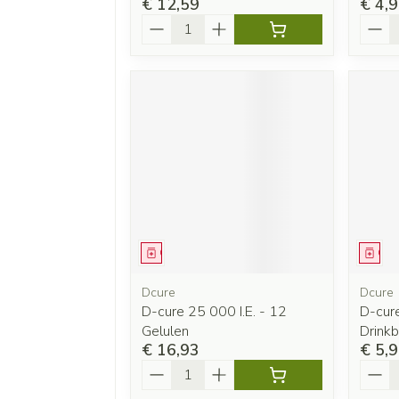
€ 12,59
€ 4,
Aantal
Aanta
Geneesmiddel
Gen
Dcure
Dcure
D-cure 25 000 I.E. - 12
D-cure
Gelulen
Drink
€ 16,93
€ 5,
Aantal
Aanta