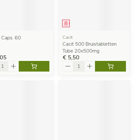
eesmiddel
Geneesmiddel
l Caps. 60
Cacit
Cacit 500 Bruistabletten
Tube 20x500mg
,05
€ 5,50
l
Aantal