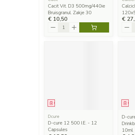
Cacit Vit. D3 500mg/440ie
Calci
Bruisgranul. Zakje 30
120x
€ 10,50
€ 27
Aantal
Aanta
Geneesmiddel
Gen
Dcure
D-cure
D-cure 12 500 I.E. - 12
Drinkb
Capsules
10ml