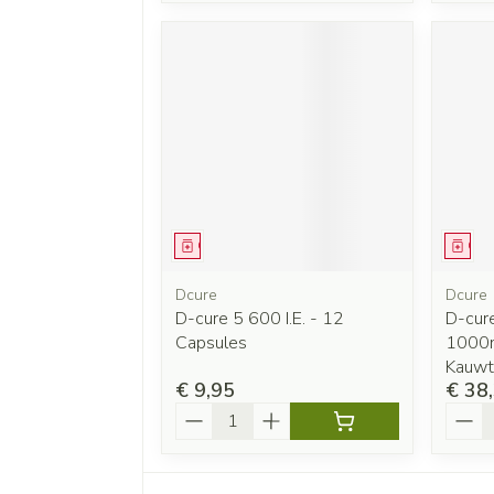
Geneesmiddel
Gen
Dcure
Dcure
D-cure 5 600 I.E. - 12
D-cur
Capsules
1000m
Kauwt
€ 9,95
€ 38
Aantal
Aanta