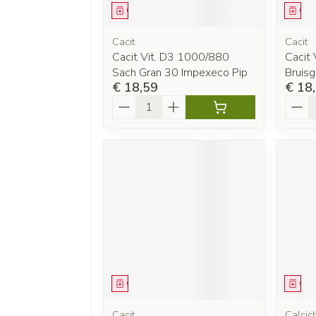
Geneesmiddel
Gen
Cacit
Cacit
Cacit Vit. D3 1000/880
Cacit
Sach Gran 30 Impexeco Pip
Bruisg
€ 18,59
€ 18
Aantal
Aanta
Geneesmiddel
Gen
Cacit
Calci