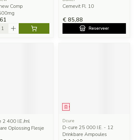
chew Comp
Cernevit Fl. 10
500mg
,61
€ 85,88
l
Reserveer
eesmiddel
Geneesmiddel
 2 400 I.E./ml
Dcure
D-cure 25 000 I.E. - 12
are Oplossing Flesje
Drinkbare Ampoules