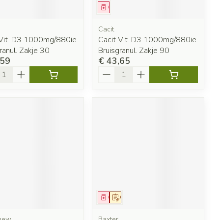
eesmiddel
Geneesmiddel
Cacit
 Vit. D3 1000mg/880ie
Cacit Vit. D3 1000mg/880ie
ranul. Zakje 30
Bruisgranul. Zakje 90
,59
€ 43,65
l
Aantal
eesmiddel
Geneesmiddel
Op voorschrift
chew
Baxter