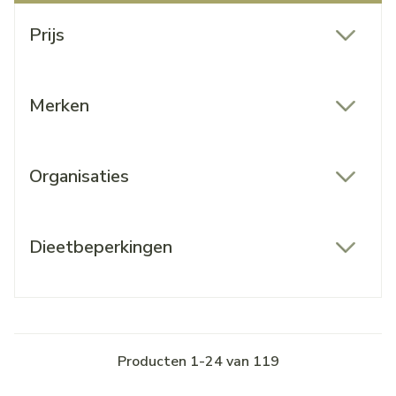
Doorgaan naar productlijst
Prijs
filter
Merken
filter
Organisaties
filter
Dieetbeperkingen
filter
Producten
1
-
24
van
119