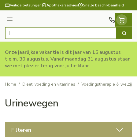
Ga naar de inhoud
Veilige betalingen
Apothekersadvies
Snelle beschikbaarheid
Menu
Zoek
Product, merk, categorie...
Onze jaarlijkse vakantie is dit jaar van 15 augustus
t.e.m. 30 augustus. Vanaf maandag 31 augustus staan
we met plezier terug voor jullie klaar.
Home
/
Dieet, voeding en vitamines
/
Voedingstherapie & welzijn
Urinewegen
Filteren