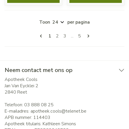
Toon
per pagina
Pagina's
U lees momenteel pagina
Pagina
Pagina
Pagina
1
2
3
...
5
Neem contact met ons op
Apotheek Cools
Jan Van Eycklei 2
2840
Reet
Telefoon:
03 888 08 25
E-mailadres:
apotheek.cools@
telenet.be
APB nummer:
114403
Apotheek titularis:
Kathleen Simons