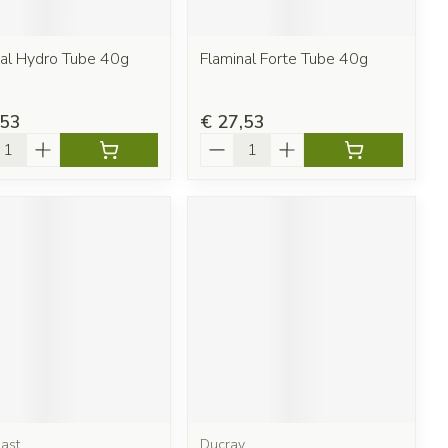
nal Hydro Tube 40g
Flaminal Forte Tube 40g
,53
€ 27,53
l
Aantal
ast
Ducray