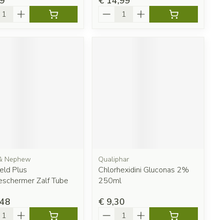
99
€ 14,99
l
Aantal
 & Nephew
Qualiphar
eld Plus
Chlorhexidini Gluconas 2%
eschermer Zalf Tube
250ml
,48
€ 9,30
l
Aantal