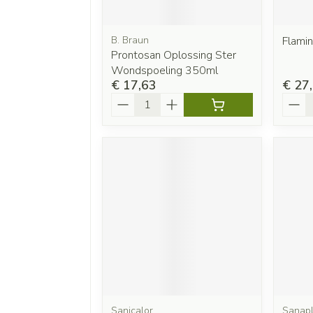
B. Braun
Flami
Prontosan Oplossing Ster
Wondspoeling 350ml
€ 17,63
€ 27
Aantal
Aanta
Sanicalor
Sanapl