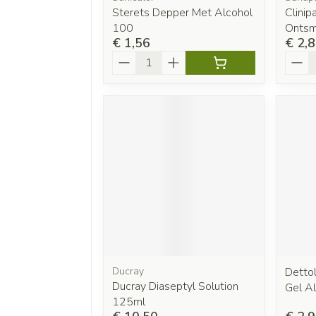
Sterets Depper Met Alcohol
Clinip
100
Ontsm
€ 1,56
€ 2,
Aantal
Aanta
Ducray
Dettol
Ducray Diaseptyl Solution
Gel A
125ml