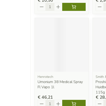
€ 10,50
€ 2,
Aantal
Aanta
Henrotech
Smith
Umonium 38 Medical Spray
Proshi
Fl Vapo 1l
Huidb
115g
€ 46,21
€ 28
Aantal
Aanta