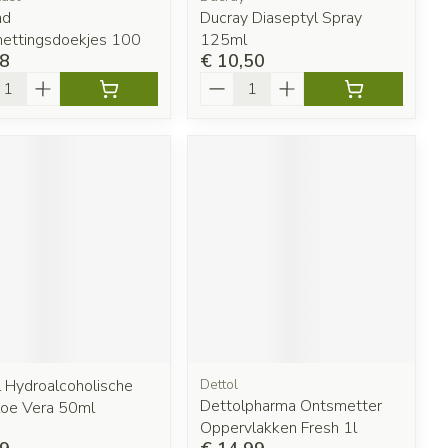
ad
Ducray Diaseptyl Spray
ettingsdoekjes 100
125ml
88
€ 10,50
l
Aantal
 Hydroalcoholische
Dettol
Dettolpharma Ontsmetter
loe Vera 50ml
Oppervlakken Fresh 1l