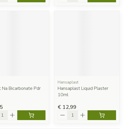
Hansaplast
t Na Bicarbonate Pdr
Hansaplast Liquid Plaster
10ml
55
€ 12,99
l
Aantal