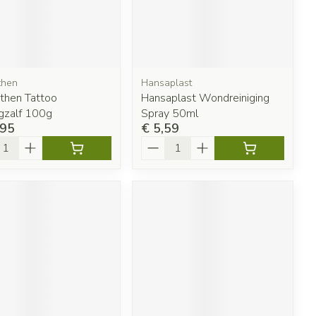
then
Hansaplast
then Tattoo
Hansaplast Wondreiniging
gzalf 100g
Spray 50ml
,95
€ 5,59
l
Aantal