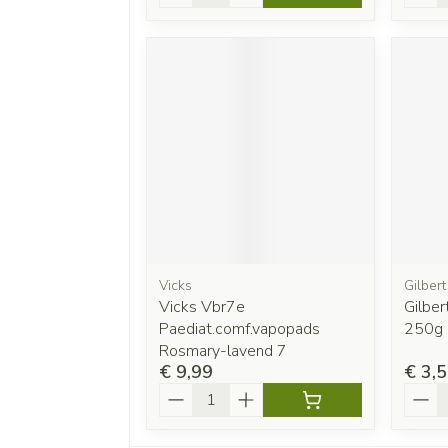
Vicks
Gilbert
Vicks Vbr7e
Gilber
Paediat.comf.vapopads
250g
Rosmary-lavend 7
€ 9,99
€ 3,
Aantal
Aanta