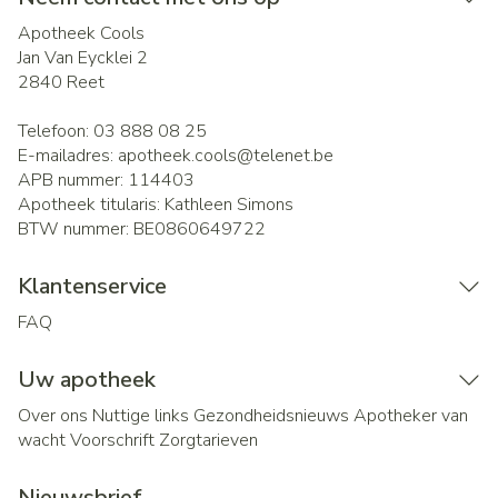
Apotheek Cools
Jan Van Eycklei 2
2840
Reet
Telefoon:
03 888 08 25
E-mailadres:
apotheek.cools@
telenet.be
APB nummer:
114403
Apotheek titularis:
Kathleen Simons
BTW nummer:
BE0860649722
Klantenservice
FAQ
Uw apotheek
Over ons
Nuttige links
Gezondheidsnieuws
Apotheker van
wacht
Voorschrift
Zorgtarieven
Nieuwsbrief