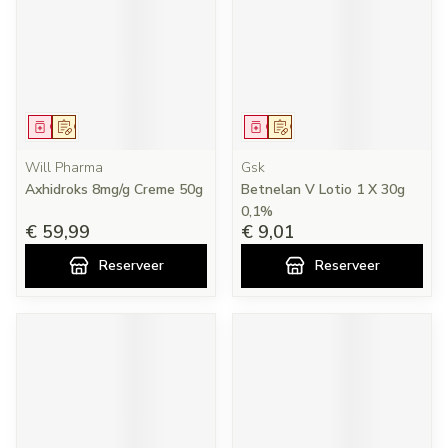
Geneesmiddel
Op voorschrift
Geneesmiddel
Op voorschrift
Will Pharma
Gsk
Axhidroks 8mg/g Creme 50g
Betnelan V Lotio 1 X 30g
0,1%
€ 59,99
€ 9,01
Reserveer
Reserveer