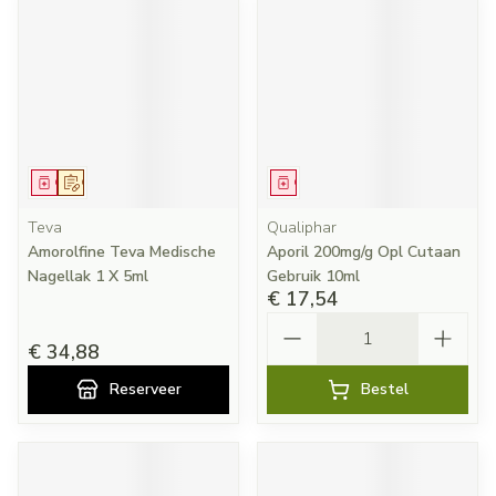
Geneesmiddel
Op voorschrift
Geneesmiddel
Teva
Qualiphar
Amorolfine Teva Medische
Aporil 200mg/g Opl Cutaan
Nagellak 1 X 5ml
Gebruik 10ml
€ 17,54
Aantal
€ 34,88
Reserveer
Bestel