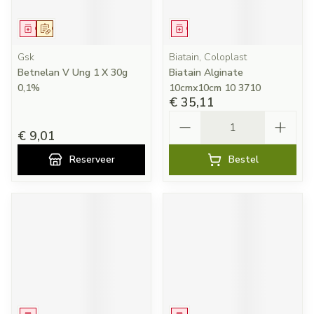
Geneesmiddel
Op voorschrift
Geneesmiddel
Gsk
Biatain, Coloplast
Betnelan V Ung 1 X 30g
Biatain Alginate
0,1%
10cmx10cm 10 3710
€ 35,11
Aantal
€ 9,01
Reserveer
Bestel