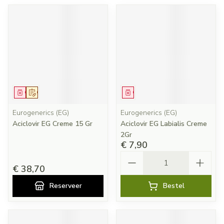
Geneesmiddel
Op voorschrift
Geneesmiddel
Eurogenerics (EG)
Eurogenerics (EG)
Aciclovir EG Creme 15 Gr
Aciclovir EG Labialis Creme
2Gr
€ 7,90
Aantal
€ 38,70
Reserveer
Bestel