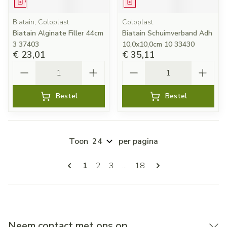
Geneesmiddel
Geneesmiddel
Biatain, Coloplast
Coloplast
Biatain Alginate Filler 44cm
Biatain Schuimverband Adh
3 37403
10,0x10,0cm 10 33430
€ 23,01
€ 35,11
Aantal
Aantal
Bestel
Bestel
Toon
per pagina
Pagina's
U lees momenteel pagina
Pagina
Pagina
Pagina
1
2
3
...
18
Neem contact met ons op