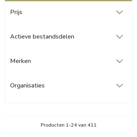
Doorgaan naar productlijst
Prijs
filter
Actieve bestandsdelen
filter
Merken
filter
Organisaties
filter
Producten
1
-
24
van
411