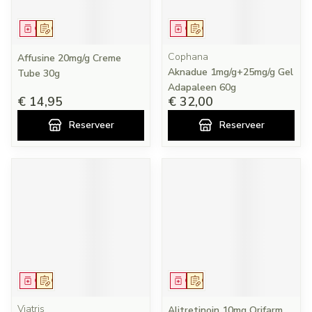
Geneesmiddel
Op voorschrift
Geneesmiddel
Op voorschrift
Cophana
Affusine 20mg/g Creme
Aknadue 1mg/g+25mg/g Gel
Tube 30g
Adapaleen 60g
€ 14,95
€ 32,00
Reserveer
Reserveer
Geneesmiddel
Op voorschrift
Geneesmiddel
Op voorschrift
Viatris
Alitretinoin 10mg Orifarm