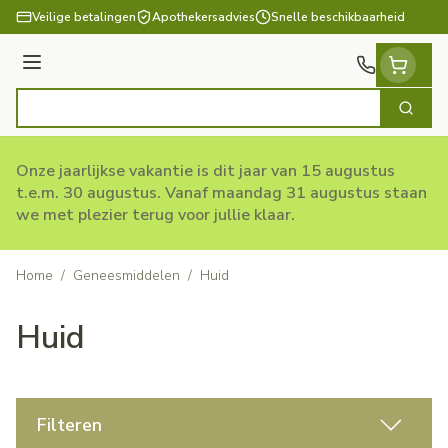
Ga naar de inhoud
Veilige betalingen
Apothekersadvies
Snelle beschikbaarheid
Menu
Zoek
Product, merk, categorie...
Onze jaarlijkse vakantie is dit jaar van 15 augustus
t.e.m. 30 augustus. Vanaf maandag 31 augustus staan
we met plezier terug voor jullie klaar.
Home
/
Geneesmiddelen
/
Huid
Huid
Filteren