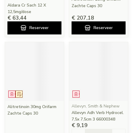
Aldara Cr Sach 12 X
Zachte Caps 30
12,5mg/dose
€ 63,44
€ 207,18
Reserveer
Reserveer
Geneesmiddel
Op voorschrift
Geneesmiddel
Allevyn, Smith & Nephew
Alitretinoin 30mg Orifarm
Allevyn Adh Verb Hydrocel.
Zachte Caps 30
7,5x 7,5cm 3 66000348
€ 9,19
Aantal