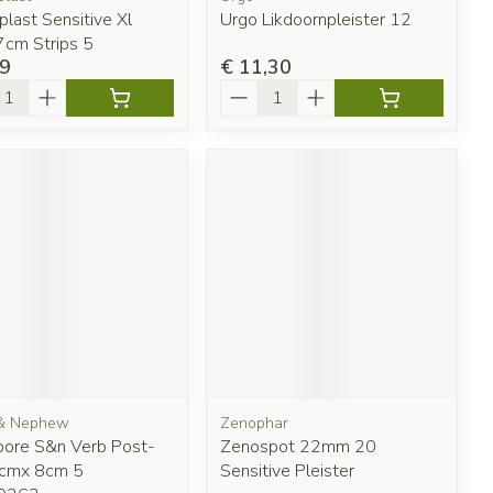
last Sensitive Xl
Urgo Likdoornpleister 12
cm Strips 5
39
€ 11,30
l
Aantal
 & Nephew
Zenophar
pore S&n Verb Post-
Zenospot 22mm 20
cmx 8cm 5
Sensitive Pleister