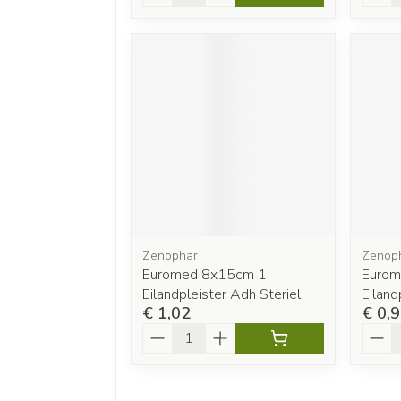
Zenophar
Zenop
Euromed 8x15cm 1
Eurom
Eilandpleister Adh Steriel
Eiland
€ 1,02
€ 0,
Aantal
Aanta