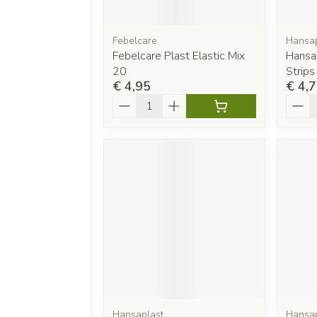
Febelcare
Hansap
Febelcare Plast Elastic Mix
Hansap
20
Strips
€ 4,95
€ 4,
Aantal
Aanta
Hansaplast
Hansap