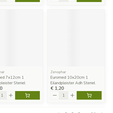
har
Zenophar
ed 7x12cm 1
Euromed 10x20cm 1
pleister Steriel
Eilandpleister Adh Steriel
90
€ 1,20
l
Aantal
Pagina's