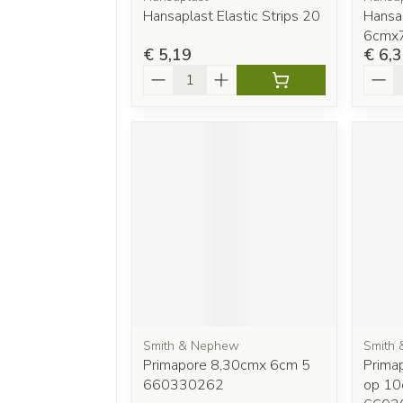
Hansaplast Elastic Strips 20
Hansap
6cmx7
€ 5,19
€ 6,
Aantal
Aanta
Smith & Nephew
Smith
Primapore 8,30cmx 6cm 5
Prima
660330262
op 10