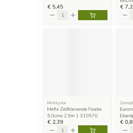
6603
€ 5,45
€ 7,
Aantal
Aanta
Molnlycke
Zenop
Mefix Zelfklevende Fixatie
Eurom
5,0cmx 2,5m 1 310570
Eiland
€ 2,39
€ 0,
Aantal
Aanta