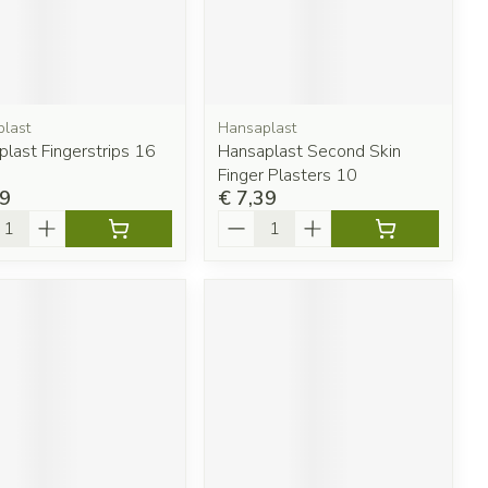
last
Hansaplast
last Fingerstrips 16
Hansaplast Second Skin
Finger Plasters 10
99
€ 7,39
l
Aantal