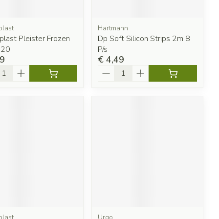
last
Hartmann
last Pleister Frozen
Dp Soft Silicon Strips 2m 8
 20
P/s
79
€ 4,49
l
Aantal
last
Urgo