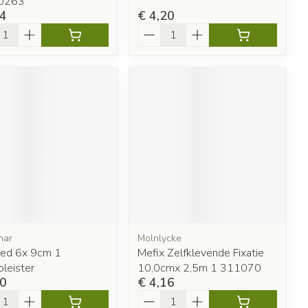
0263
24
€ 4,20
l
Aantal
har
Molnlycke
ed 6x 9cm 1
Mefix Zelfklevende Fixatie
pleister
10,0cmx 2,5m 1 311070
80
€ 4,16
l
Aantal