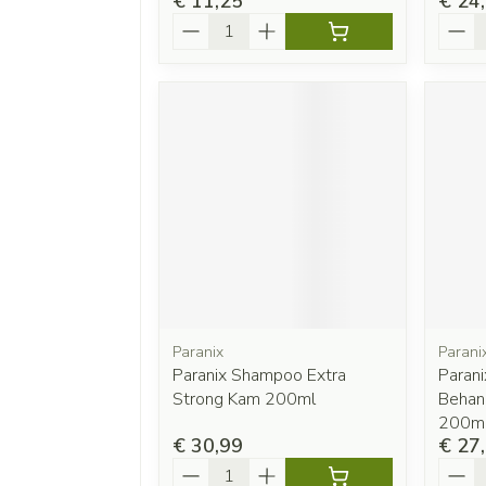
€ 11,25
€ 24
Aantal
Aanta
Paranix
Parani
Paranix Shampoo Extra
Parani
Strong Kam 200ml
Behan
200ml
€ 30,99
€ 27
Aantal
Aanta