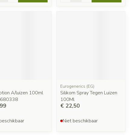
Eurogenerics (EG)
otion A/luizen 100ml
Silikom Spray Tegen Luizen
2680338
100Ml
,99
€ 22,50
beschikbaar
Niet beschikbaar