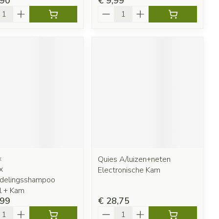
,90
€ 9,99
l
Aantal
x
Quies A/luizen+neten
x
Electronische Kam
delingsshampoo
 + Kam
,99
€ 28,75
l
Aantal