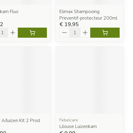
nkam Fluo
Elimax Shampooing
Preventif-protecteur 200ml
12
€ 19,95
l
Aantal
 A/luizen Kit 2 Prod.
Febelcare
Lilouse Luizenkam