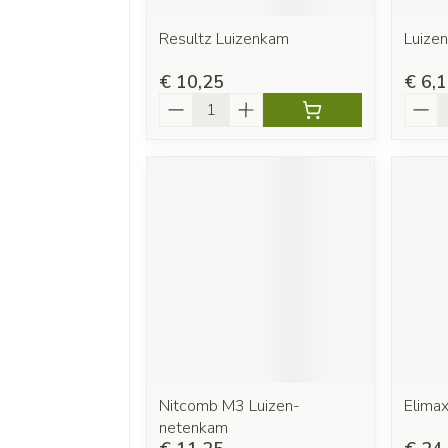
Resultz Luizenkam
Luize
€ 10,25
€ 6,
Aantal
Aanta
Nitcomb M3 Luizen-
Elimax
netenkam