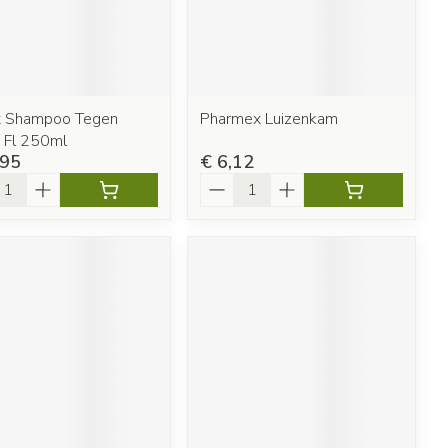
x Shampoo Tegen
Pharmex Luizenkam
n Fl 250ml
,95
€ 6,12
l
Aantal