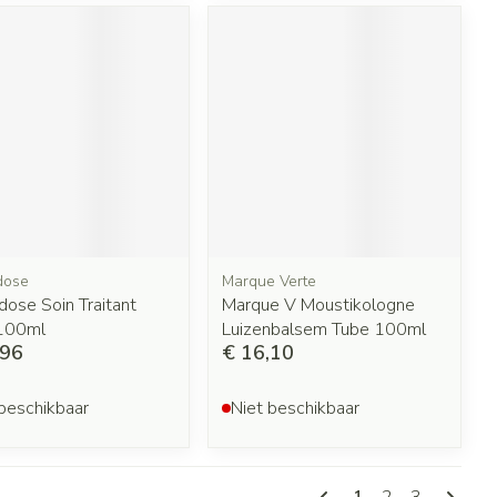
dose
Marque Verte
dose Soin Traitant
Marque V Moustikologne
100ml
Luizenbalsem Tube 100ml
,96
€ 16,10
beschikbaar
Niet beschikbaar
Pagina's
U lees momentee
Pagina
Pagina
1
2
3