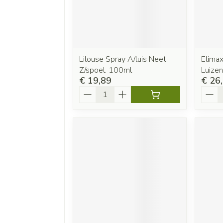
Lilouse Spray A/luis Neet
Elima
Z/spoel. 100ml
Luize
€ 19,89
€ 26
Aantal
Aanta