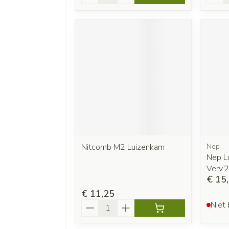
Nitcomb M2 Luizenkam
Nep
Nep L
Verv.
€ 15
€ 11,25
Aantal
Niet 