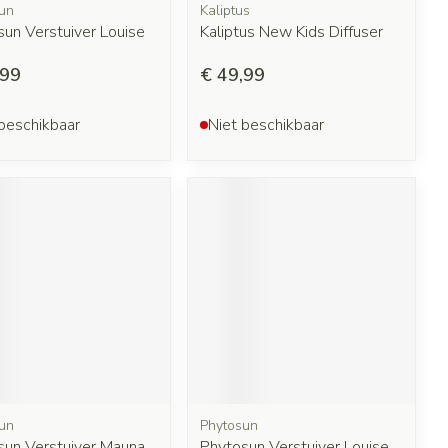
un
Kaliptus
un Verstuiver Louise
Kaliptus New Kids Diffuser
,99
€ 49,99
beschikbaar
Niet beschikbaar
un
Phytosun
sun Verstuiver Mauna
Phytosun Verstuiver Louise