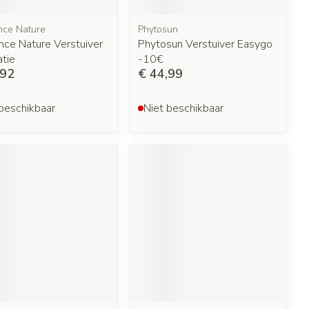
nce Nature
Phytosun
nce Nature Verstuiver
Phytosun Verstuiver Easygo
atie
-10€
,92
€ 44,99
beschikbaar
Niet beschikbaar