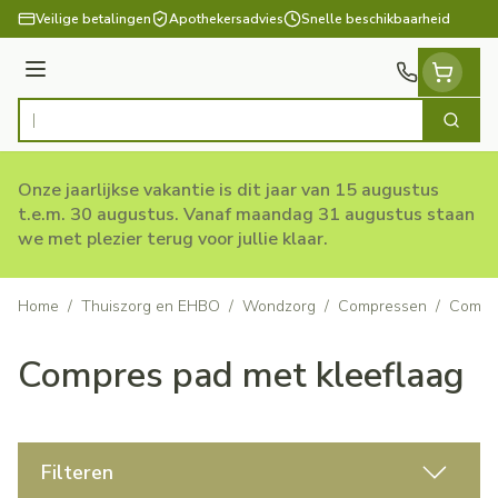
Ga naar de inhoud
Veilige betalingen
Apothekersadvies
Snelle beschikbaarheid
Menu
Zoek
Product, merk, categorie...
Onze jaarlijkse vakantie is dit jaar van 15 augustus
t.e.m. 30 augustus. Vanaf maandag 31 augustus staan
we met plezier terug voor jullie klaar.
Home
/
Thuiszorg en EHBO
/
Wondzorg
/
Compressen
/
Compre
Compres pad met kleeflaag
Filteren