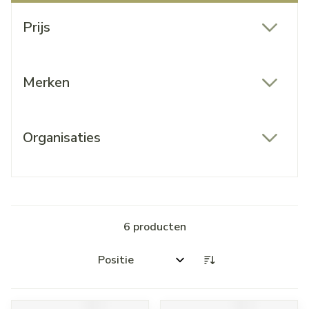
Doorgaan naar productlijst
Prijs
filter
Merken
filter
Organisaties
filter
6
producten
Sorteer op: