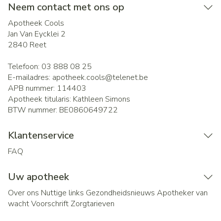
Neem contact met ons op
Apotheek Cools
Jan Van Eycklei 2
2840
Reet
Telefoon:
03 888 08 25
E-mailadres:
apotheek.cools@
telenet.be
APB nummer:
114403
Apotheek titularis:
Kathleen Simons
BTW nummer:
BE0860649722
Klantenservice
FAQ
Uw apotheek
Over ons
Nuttige links
Gezondheidsnieuws
Apotheker van
wacht
Voorschrift
Zorgtarieven