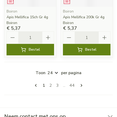
Geneesmiddel
Geneesmiddel
Boiron
Boiron
Apis Mellifica 15ch Gr 4g
Apis Mellifica 200k Gr 4g
Boiron
Boiron
€ 5,37
€ 5,37
Aantal
Aantal
Bestel
Bestel
Toon
per pagina
Pagina's
U lees momenteel pagina
Pagina
Pagina
Pagina
1
2
3
...
44
Neem contact met ons op