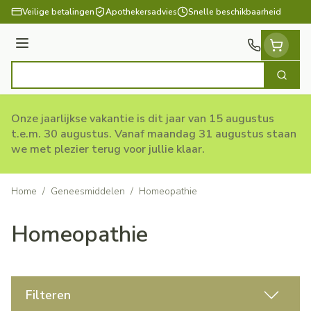
Ga naar de inhoud
Veilige betalingen
Apothekersadvies
Snelle beschikbaarheid
Menu
Zoek
Product, merk, categorie...
Onze jaarlijkse vakantie is dit jaar van 15 augustus
t.e.m. 30 augustus. Vanaf maandag 31 augustus staan
we met plezier terug voor jullie klaar.
Home
/
Geneesmiddelen
/
Homeopathie
Homeopathie
Filteren