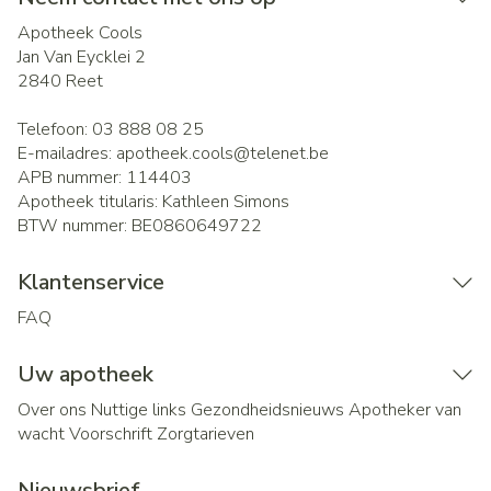
Apotheek Cools
Jan Van Eycklei 2
2840
Reet
Telefoon:
03 888 08 25
E-mailadres:
apotheek.cools@
telenet.be
APB nummer:
114403
Apotheek titularis:
Kathleen Simons
BTW nummer:
BE0860649722
Klantenservice
FAQ
Uw apotheek
Over ons
Nuttige links
Gezondheidsnieuws
Apotheker van
wacht
Voorschrift
Zorgtarieven
Nieuwsbrief