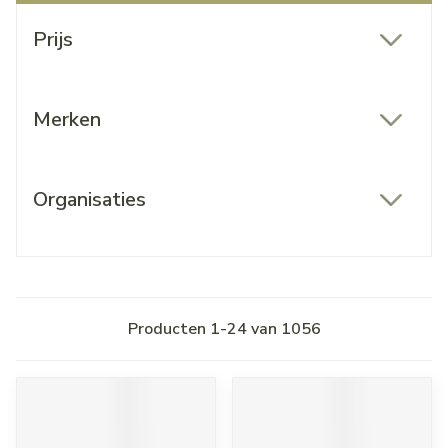
Doorgaan naar productlijst
Prijs
filter
Merken
filter
Organisaties
filter
Producten
1
-
24
van
1056