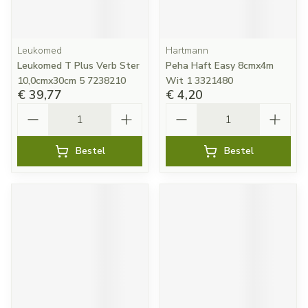
Leukomed
Hartmann
Leukomed T Plus Verb Ster
Peha Haft Easy 8cmx4m
10,0cmx30cm 5 7238210
Wit 1 3321480
€ 39,77
€ 4,20
Aantal
Aantal
Bestel
Bestel