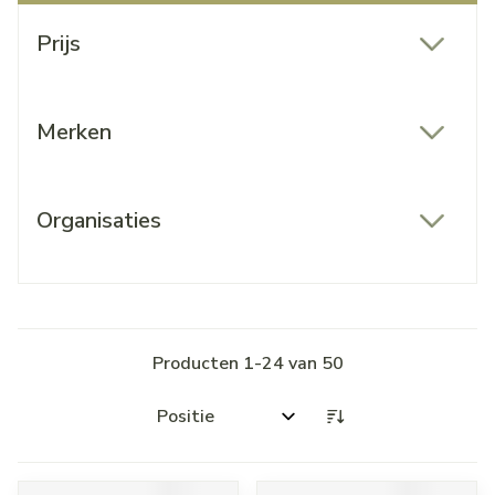
Doorgaan naar productlijst
Prijs
filter
Merken
filter
Organisaties
filter
Producten
1
-
24
van
50
Sorteer op: