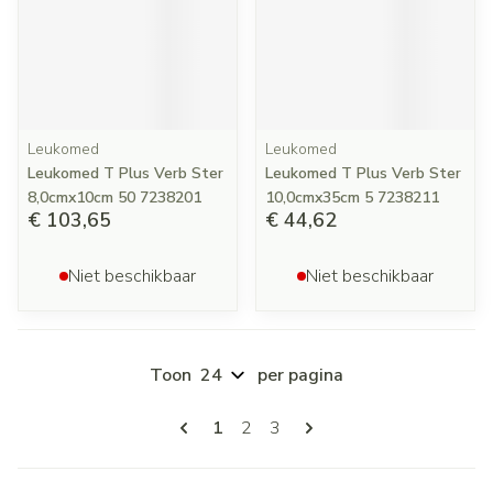
Leukomed
Leukomed
Leukomed T Plus Verb Ster
Leukomed T Plus Verb Ster
8,0cmx10cm 50 7238201
10,0cmx35cm 5 7238211
€ 103,65
€ 44,62
Niet beschikbaar
Niet beschikbaar
Toon
per pagina
Pagina's
U lees momenteel pagina
Pagina
Pagina
1
2
3