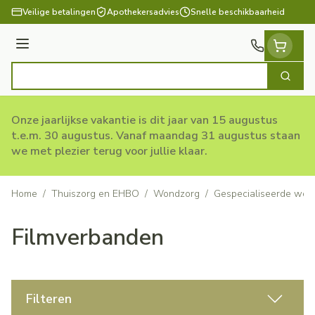
Ga naar de inhoud
Veilige betalingen
Apothekersadvies
Snelle beschikbaarheid
Menu
Zoek
Product, merk, categorie...
Onze jaarlijkse vakantie is dit jaar van 15 augustus
t.e.m. 30 augustus. Vanaf maandag 31 augustus staan
we met plezier terug voor jullie klaar.
Home
/
Thuiszorg en EHBO
/
Wondzorg
/
Gespecialiseerde won
Filmverbanden
Filteren