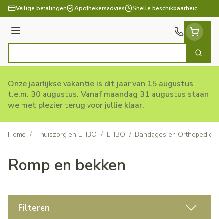
Ga naar de inhoud
Veilige betalingen
Apothekersadvies
Snelle beschikbaarheid
Menu
Zoek
Product, merk, categorie...
Onze jaarlijkse vakantie is dit jaar van 15 augustus
t.e.m. 30 augustus. Vanaf maandag 31 augustus staan
we met plezier terug voor jullie klaar.
Home
/
Thuiszorg en EHBO
/
EHBO
/
Bandages en Orthopedie -
Romp en bekken
Filteren