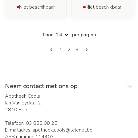
Niet beschikbaar
Niet beschikbaar
Toon
per pagina
Pagina's
U lees momenteel pagina
Pagina
Pagina
1
2
3
Neem contact met ons op
Apotheek Cools
Jan Van Eycklei 2
2840
Reet
Telefoon:
03 888 08 25
E-mailadres:
apotheek.cools@
telenet.be
APB nummer:
114403