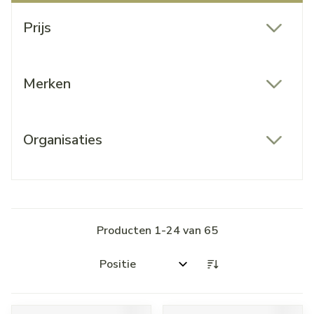
Doorgaan naar productlijst
Prijs
filter
Merken
filter
Organisaties
filter
Producten
1
-
24
van
65
Sorteer op: