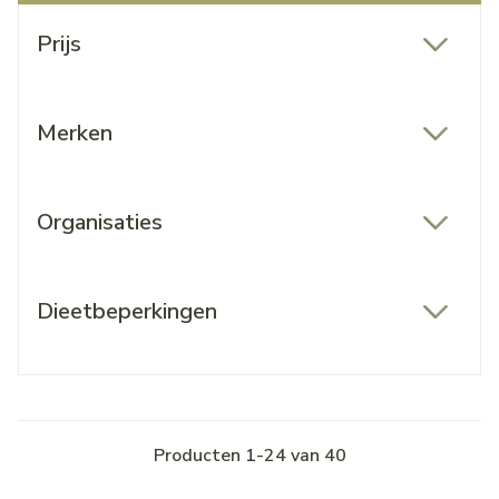
Doorgaan naar productlijst
Prijs
filter
Merken
filter
Organisaties
filter
Dieetbeperkingen
filter
Producten
1
-
24
van
40