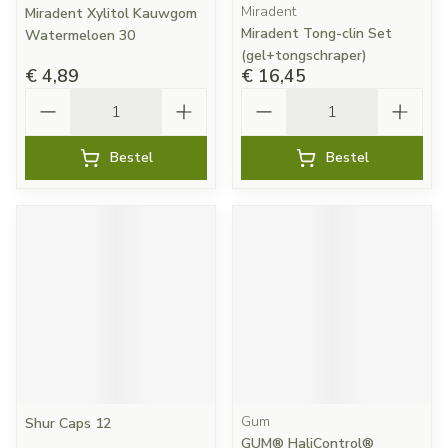
Miradent
Miradent Xylitol Kauwgom
Miradent Tong-clin Set
Watermeloen 30
(gel+tongschraper)
€ 4,89
€ 16,45
Aantal
Aantal
Bestel
Bestel
Gum
Shur Caps 12
GUM® HaliControl®