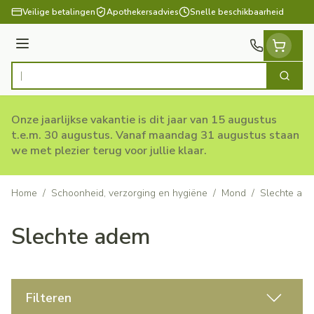
Ga naar de inhoud
Veilige betalingen
Apothekersadvies
Snelle beschikbaarheid
Menu
Zoek
Product, merk, categorie...
Onze jaarlijkse vakantie is dit jaar van 15 augustus
t.e.m. 30 augustus. Vanaf maandag 31 augustus staan
we met plezier terug voor jullie klaar.
Home
/
Schoonheid, verzorging en hygiëne
/
Mond
/
Slechte ad
Slechte adem
Filteren