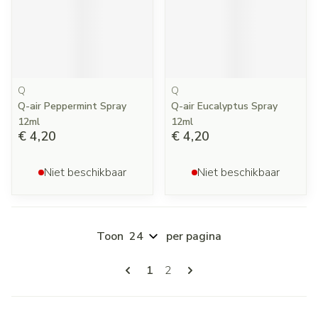
Q
Q
Q-air Peppermint Spray
Q-air Eucalyptus Spray
12ml
12ml
€ 4,20
€ 4,20
Niet beschikbaar
Niet beschikbaar
Toon
per pagina
Pagina's
U lees momenteel pagina
Pagina
1
2