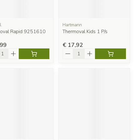
l
Hartmann
oval Rapid 9251610
Thermoval Kids 1 P/s
,99
€ 17,92
l
Aantal