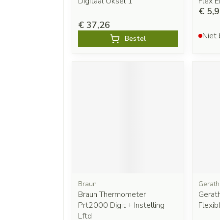
Digitaal Oksel 1
Flex E
€ 5,
€ 37,26
Niet 
Bestel
Braun
Gerat
Braun Thermometer
Gerat
Prt2000 Digit + Instelling
Flexib
Lftd