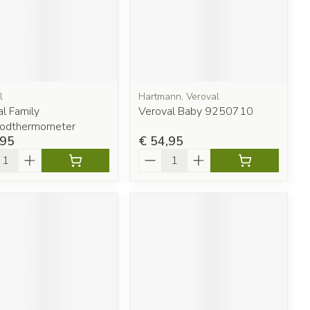
l
Hartmann, Veroval
l Family
Veroval Baby 9250710
roodthermometer
,95
€ 54,95
l
Aantal