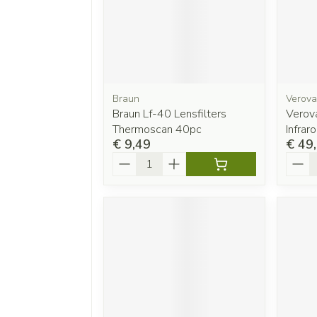
Braun
Verova
Braun Lf-40 Lensfilters
Verova
Thermoscan 40pc
Infra
€ 9,49
€ 49
Aantal
Aanta