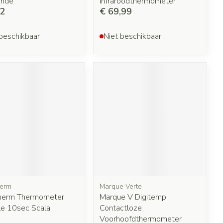
inde
Infraroodthermometer
92
€ 69,99
beschikbaar
Niet beschikbaar
herm
Marque Verte
herm Thermometer
Marque V Digitemp
le 10sec Scala
Contactloze
Voorhoofdthermometer