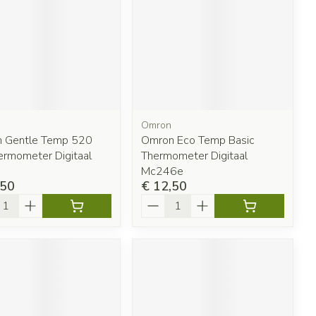
penselen en
Toon meer
r
Arm
r
voorwerpen
Elleboog
Haar
- oogpotlood
Zelfbruiner
Enkel en voet
n - decubitis
Toon meer
r
duw
Scheren
r
Omron
 Gentle Temp 520
Omron Eco Temp Basic
n
ermometer Digitaal
Thermometer Digitaal
ys en -druppels
CBD
Mc246e
,50
€ 12,50
l
Aantal