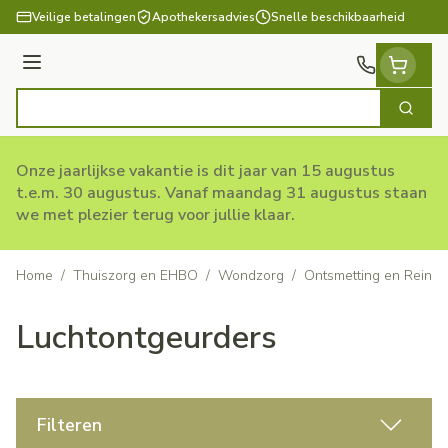
Ga naar de inhoud
Veilige betalingen
Apothekersadvies
Snelle beschikbaarheid
Menu
Zoek
Product, merk, categorie...
Onze jaarlijkse vakantie is dit jaar van 15 augustus
t.e.m. 30 augustus. Vanaf maandag 31 augustus staan
we met plezier terug voor jullie klaar.
Home
/
Thuiszorg en EHBO
/
Wondzorg
/
Ontsmetting en Reinig
Luchtontgeurders
Filteren