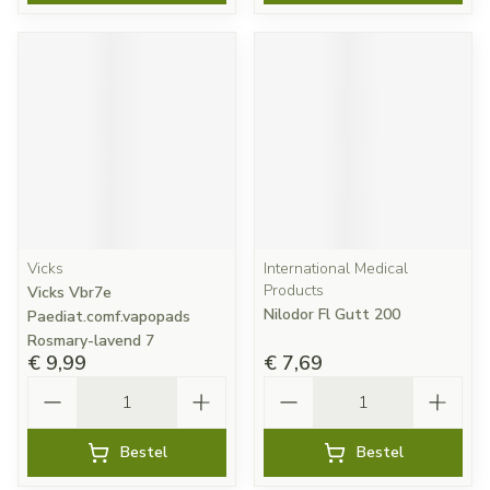
Vicks
International Medical
Products
Vicks Vbr7e
Nilodor Fl Gutt 200
Paediat.comf.vapopads
Rosmary-lavend 7
€ 9,99
€ 7,69
Aantal
Aantal
Bestel
Bestel