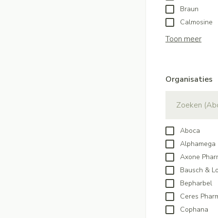
Handhygiëne
Batterijen
Braun
Massagebalsem en
Manicure & pedicu
Calmosine
Toebehoren
Toon meer
Steriel materiaal
Hormonaal stels
Mond
Droge mond
Organisaties
Gynaecologie
Elektrische tande
filter
Interdentaal - flos
Kunstgebit
Aboca
Toon meer
Alphamega
Axone Phar
Bausch & L
Bepharbel
Ceres Phar
Cophana