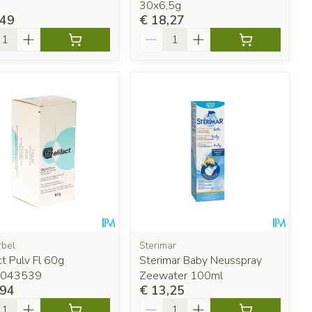
30x6,5g
,49
€ 18,27
l
Aantal
bel
Sterimar
ct Pulv Fl 60g
Sterimar Baby Neusspray
0043539
Zeewater 100ml
,94
€ 13,25
l
Aantal