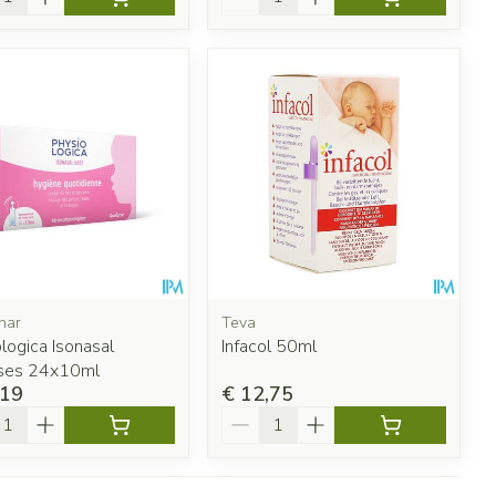
har
Teva
logica Isonasal
Infacol 50ml
ses 24x10ml
,19
€ 12,75
l
Aantal