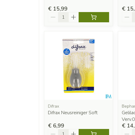
€ 15,99
€ 15
Aantal
Aanta
Difrax
Bephar
Difrax Neusreiniger Soft
Gelila
Verv.
€ 6,99
€ 14
Aantal
Aanta