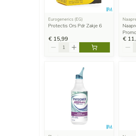
Eurogenerics (EG)
Naapr
Protectis Ors Pdr Zakje 6
Naapr
Promo
€ 15,99
€ 11
Aantal
Aanta