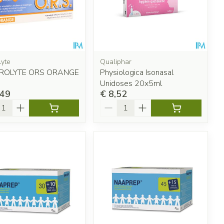
lyte
Qualiphar
ROLYTE ORS ORANGE
Physiologica Isonasal
Unidoses 20x5ml
,49
€ 8,52
l
Aantal