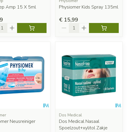
ep
Physiomer
ep Amp 15 X 5ml
Physiomer Kids Spray 135ml
19
€ 15,99
l
Aantal
mer
Dos Medical
omer Neusreiniger
Dos Medical Nasaal
Spoelzout+xylitol Zakje