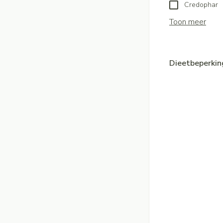
Credophar
Toon meer
Dieetbeperki
filter