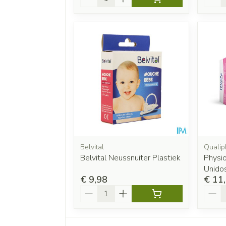
Belvital
Qualip
Belvital Neussnuiter Plastiek
Physio
Unido
€ 9,98
€ 11
Aantal
Aanta