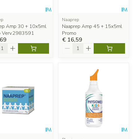
ep
Naaprep
ep Amp 30 + 10x5ml
Naaprep Amp 45 + 15x5ml
 Verv.2983591
Promo
,69
€ 16,59
l
Aantal