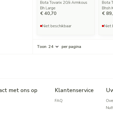
Bota Tovarix 20/ii Armkous
Bota T
Bh Large
Bhsh K
€ 40,70
€ 89
Niet beschikbaar
Niet 
Toon
per pagina
ct met ons op
Klantenservice
Uw
FAQ
Ove
2
Nutt