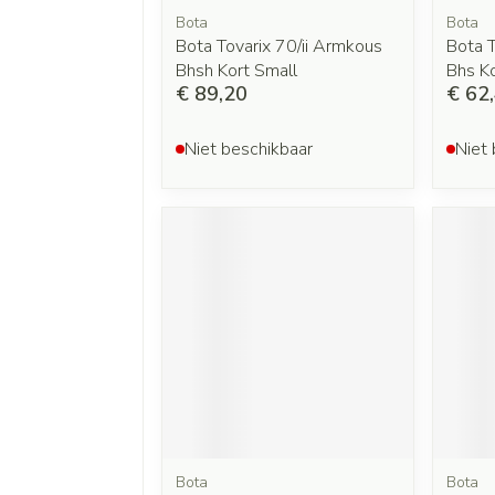
Bota
Bota
Bota Tovarix 70/ii Armkous
Bota T
Bhsh Kort Small
Bhs K
€ 89,20
€ 62
Niet beschikbaar
Niet 
Bota
Bota