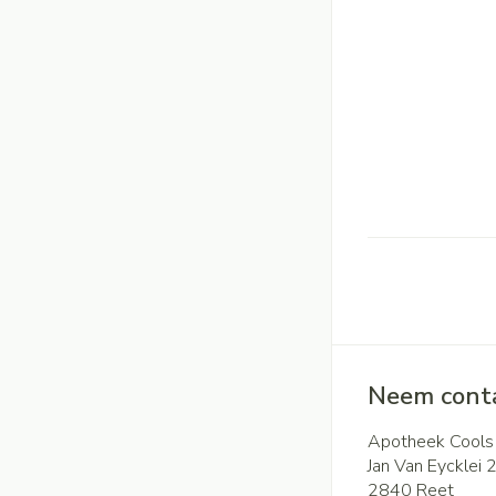
Neem conta
Apotheek Cools
Jan Van Eycklei 
2840
Reet