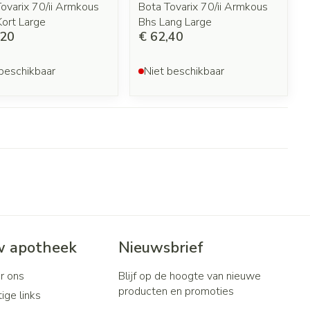
ovarix 70/ii Armkous
Bota Tovarix 70/ii Armkous
ort Large
Bhs Lang Large
,20
€ 62,40
beschikbaar
Niet beschikbaar
 apotheek
Nieuwsbrief
r ons
Blijf op de hoogte van nieuwe
producten en promoties
ige links