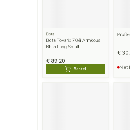
Bota
Profl
Bota Tovarix 70/ii Armkous
Bhsh Lang Small
€ 30
€ 89,20
Niet 
Bestel