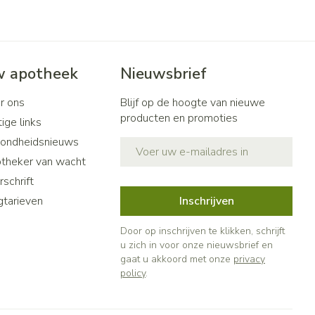
 apotheek
Nieuwsbrief
r ons
Blijf op de hoogte van nieuwe
producten en promoties
ige links
ondheidsnieuws
E-mail adres
theker van wacht
schrift
gtarieven
Inschrijven
Door op inschrijven te klikken, schrijft
u zich in voor onze nieuwsbrief en
gaat u akkoord met onze
privacy
policy
.