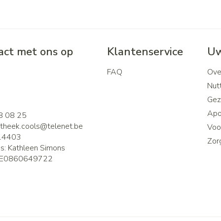
ct met ons op
Klantenservice
Uw
FAQ
Ove
2
Nutt
Gez
Apo
8 08 25
theek.cools@
telenet.be
Voor
14403
Zor
is:
Kathleen Simons
E0860649722