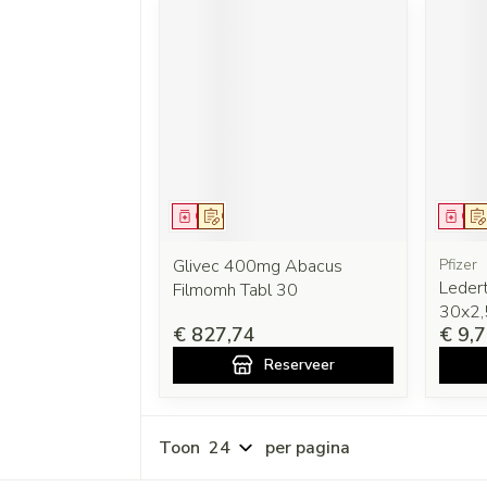
Geneesmiddel
Op voorschrift
Gen
Glivec 400mg Abacus
Pfizer
Leder
Filmomh Tabl 30
30x2
€ 827,74
€ 9,
Reserveer
Toon
per pagina