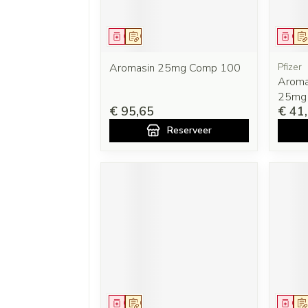
Geneesmiddel
Op voorschrift
Gen
Aromasin 25mg Comp 100
Pfizer
Aroma
25mg
€ 95,65
€ 41
Reserveer
Geneesmiddel
Op voorschrift
Gen