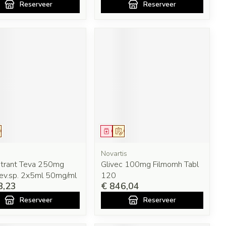
Reserveer
Reserveer
eesmiddel
Op voorschrift
Geneesmiddel
Op voorschrift
Novartis
strant Teva 250mg
Glivec 100mg Filmomh Tabl
ev.sp. 2x5ml 50mg/ml
120
8,23
€ 846,04
Reserveer
Reserveer