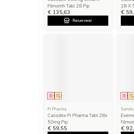
Filmomh Tabl 28 Pip
28 X
€ 135,63
€ 59
Reserveer
Geneesmiddel
Op voorschrift
Gen
Pi Pharma
Sando
Casodex Pi Pharma Tabl 28x
Exeme
50mg Pip
Filmo
€ 59,55
€ 92