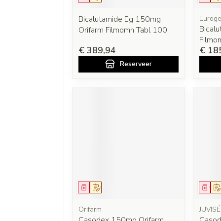
Bicalutamide Eg 150mg
Euroge
Bical
Orifarm Filmomh Tabl 100
Filmo
€ 389,94
€ 18
Reserveer
Geneesmiddel
Op voorschrift
Gen
Orifarm
JUVIS
Casodex 150mg Orifarm
Casod