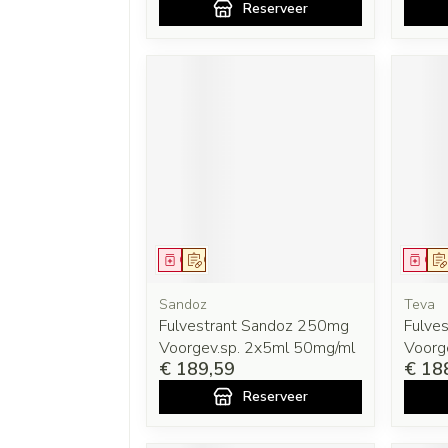
Reserveer
Geneesmiddel
Op voorschrift
Gen
Sandoz
Teva
Fulvestrant Sandoz 250mg
Fulve
Voorgev.sp. 2x5ml 50mg/ml
Voorg
€ 189,59
€ 18
Reserveer