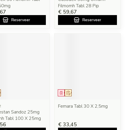
 50mg
Filmomh Tabl 28 Pip
,67
€ 59,67
Reserveer
Reserveer
eesmiddel
Op voorschrift
Geneesmiddel
Op voorschrift
z
Femara Tabl 30 X 2,5mg
stan Sandoz 25mg
mh Tabl 100 X 25mg
,56
€ 33,45