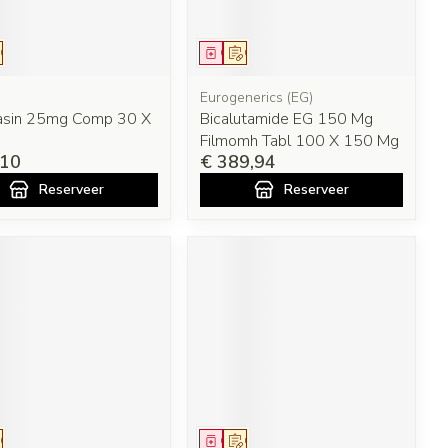
eesmiddel
Op voorschrift
Geneesmiddel
Op voorschrift
Eurogenerics (EG)
sin 25mg Comp 30 X
Bicalutamide EG 150 Mg
Filmomh Tabl 100 X 150 Mg
,10
€ 389,94
Reserveer
Reserveer
eesmiddel
Op voorschrift
Geneesmiddel
Op voorschrift