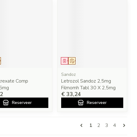
eesmiddel
Op voorschrift
Geneesmiddel
Op voorschrift
Sandoz
trexate Comp
Letrozol Sandoz 2,5mg
,5mg
Filmomh Tabl 30 X 2,5mg
72
€ 33,24
Reserveer
Reserveer
Pagina's
U lees momenteel pa
Pagina
Pagina
Pagina
1
2
3
4