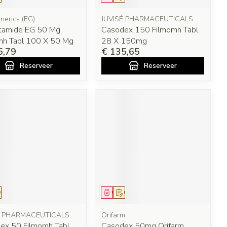
nerics (EG)
JUVISÉ PHARMACEUTICALS
utamide EG 50 Mg
Casodex 150 Filmomh Tabl
mh Tabl 100 X 50 Mg
28 X 150mg
5,79
€ 135,65
Reserveer
Reserveer
eesmiddel
Op voorschrift
Geneesmiddel
Op voorschrift
É PHARMACEUTICALS
Orifarm
ex 50 Filmomh Tabl
Casodex 50mg Orifarm