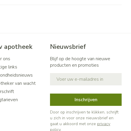
penselen en
Toon meer
r
Arm
r
voorwerpen
Elleboog
Haar
- oogpotlood
Zelfbruiner
Enkel en voet
n - decubitis
Toon meer
r
duw
 apotheek
Nieuwsbrief
Scheren
r
r ons
Blijf op de hoogte van nieuwe
n
producten en promoties
ige links
ys en -druppels
CBD
ondheidsnieuws
E-mail adres
theker van wacht
schrift
gtarieven
Inschrijven
Door op inschrijven te klikken, schrijft
u zich in voor onze nieuwsbrief en
gaat u akkoord met onze
privacy
policy
.