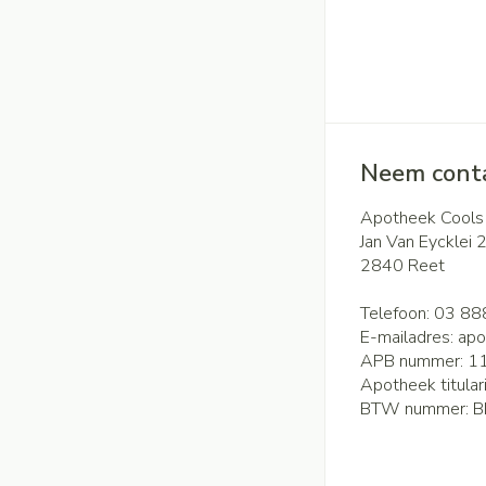
Handhygiëne
Batterijen
Massagebalsem en
Manicure & pedicu
Toebehoren
Steriel materiaal
Hormonaal stels
Mond
Droge mond
Neem conta
Gynaecologie
Elektrische tande
Apotheek Cools
Interdentaal - flos
Jan Van Eycklei 
2840
Reet
Kunstgebit
Toon meer
Telefoon:
03 88
E-mailadres:
apo
APB nummer:
1
Apotheek titular
BTW nummer:
B