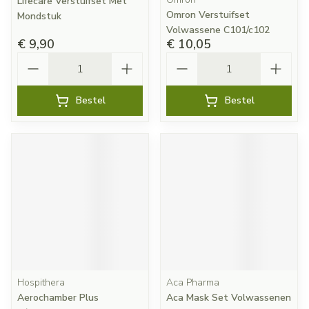
Lifecare Verstuifset Met
Omron Verstuifset
Mondstuk
Volwassene C101/c102
€ 9,90
€ 10,05
Aantal
Aantal
Bestel
Bestel
Hospithera
Aca Pharma
Aerochamber Plus
Aca Mask Set Volwassenen