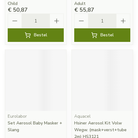
Child
Adult
€ 50,87
€ 55,87
Aantal
Aantal
Bestel
Bestel
Eurolabor
Aquacel
Set Aerosol Baby Masker +
Hsiner Aerosol Kit Volw
Slang
Wegw. (mask+verst+tube
2m) HS3121