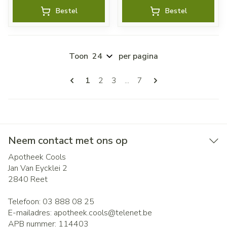
Bestel
Bestel
Toon
per pagina
Pagina's
U lees momenteel pagina
Pagina
Pagina
Pagina
1
2
3
...
7
Neem contact met ons op
Apotheek Cools
Jan Van Eycklei 2
2840
Reet
Telefoon:
03 888 08 25
E-mailadres:
apotheek.cools@
telenet.be
APB nummer:
114403