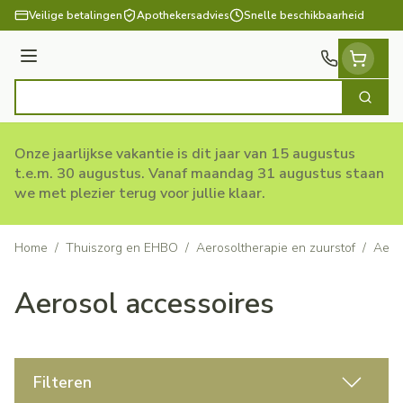
Ga naar de inhoud
Veilige betalingen
Apothekersadvies
Snelle beschikbaarheid
Menu
Zoek
Product, merk, categorie...
Onze jaarlijkse vakantie is dit jaar van 15 augustus
t.e.m. 30 augustus. Vanaf maandag 31 augustus staan
we met plezier terug voor jullie klaar.
Home
/
Thuiszorg en EHBO
/
Aerosoltherapie en zuurstof
/
Aero
Aerosol accessoires
Filteren