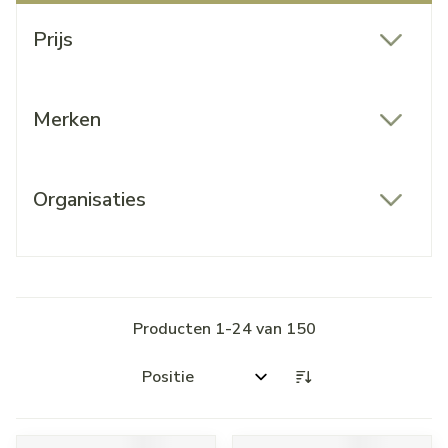
Doorgaan naar productlijst
Prijs
filter
Merken
filter
Organisaties
filter
Producten
1
-
24
van
150
Sorteer op: