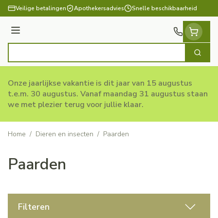
Ga naar de inhoud
Veilige betalingen
Apothekersadvies
Snelle beschikbaarheid
Menu
Zoek
Product, merk, categorie...
Onze jaarlijkse vakantie is dit jaar van 15 augustus
t.e.m. 30 augustus. Vanaf maandag 31 augustus staan
we met plezier terug voor jullie klaar.
Home
/
Dieren en insecten
/
Paarden
Paarden
Filteren