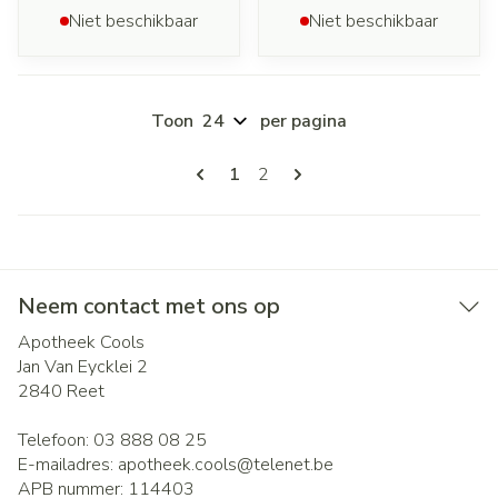
Niet beschikbaar
Niet beschikbaar
Toon
per pagina
Pagina's
U lees momenteel pagina
Pagina
1
2
Neem contact met ons op
Apotheek Cools
Jan Van Eycklei 2
2840
Reet
Telefoon:
03 888 08 25
E-mailadres:
apotheek.cools@
telenet.be
APB nummer:
114403