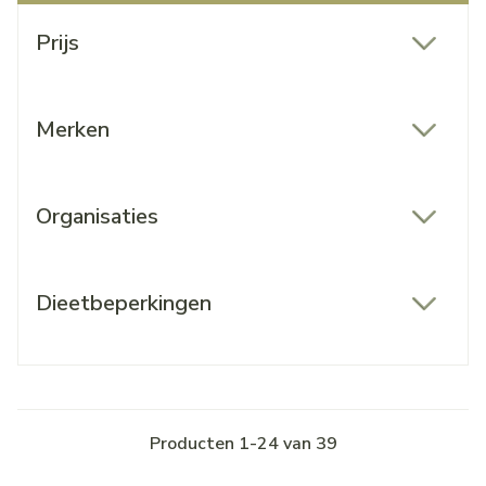
Doorgaan naar productlijst
Prijs
filter
Merken
filter
Organisaties
filter
Dieetbeperkingen
filter
Producten
1
-
24
van
39