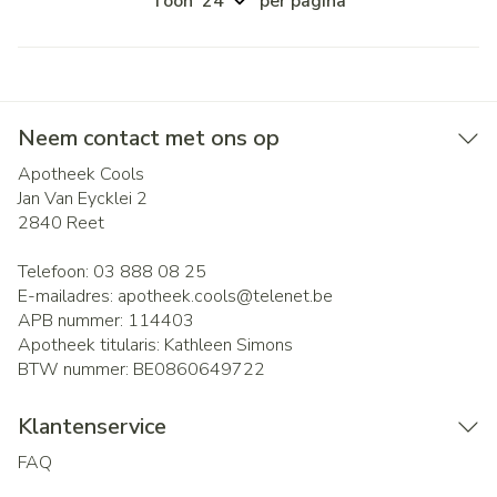
Toon
per pagina
Neem contact met ons op
Apotheek Cools
Jan Van Eycklei 2
2840
Reet
Telefoon:
03 888 08 25
E-mailadres:
apotheek.cools@
telenet.be
APB nummer:
114403
Apotheek titularis:
Kathleen Simons
BTW nummer:
BE0860649722
Klantenservice
FAQ