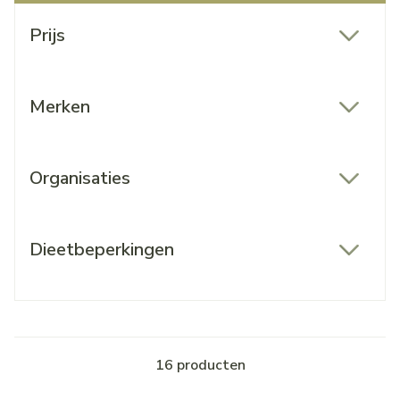
Doorgaan naar productlijst
Prijs
filter
Merken
filter
Organisaties
filter
Dieetbeperkingen
filter
16
producten