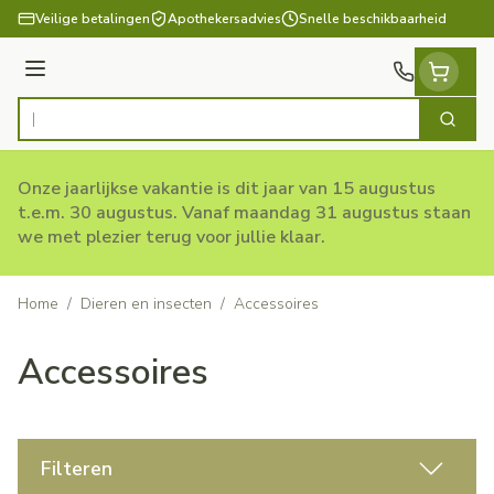
Ga naar de inhoud
Veilige betalingen
Apothekersadvies
Snelle beschikbaarheid
Menu
Zoek
Product, merk, categorie...
Onze jaarlijkse vakantie is dit jaar van 15 augustus
t.e.m. 30 augustus. Vanaf maandag 31 augustus staan
we met plezier terug voor jullie klaar.
Home
/
Dieren en insecten
/
Accessoires
Accessoires
Filteren