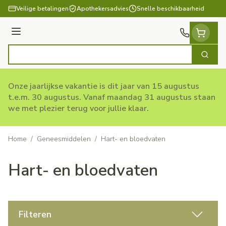
Ga naar de inhoud
Veilige betalingen
Apothekersadvies
Snelle beschikbaarheid
Menu
Zoek
Product, merk, categorie...
Onze jaarlijkse vakantie is dit jaar van 15 augustus
t.e.m. 30 augustus. Vanaf maandag 31 augustus staan
we met plezier terug voor jullie klaar.
Home
/
Geneesmiddelen
/
Hart- en bloedvaten
Hart- en bloedvaten
Filteren