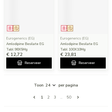
Geneesmiddel
Op voorschrift
Geneesmiddel
Op voorschrift
Eurogenerics (EG)
Eurogenerics (EG)
Amlodipine Besilate EG
Amlodipine Besilate EG
Tabl 98X5Mg
Tabl 100X10Mg
€ 12,72
€ 23,81
Reserveer
Reserveer
Toon
per pagina
Pagina's
U lees momenteel pagina
Pagina
Pagina
Pagina
1
2
3
...
50