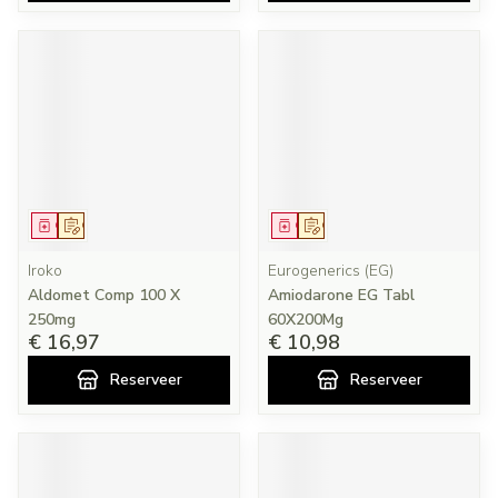
Geneesmiddel
Op voorschrift
Geneesmiddel
Op voorschrift
Iroko
Eurogenerics (EG)
Aldomet Comp 100 X
Amiodarone EG Tabl
250mg
60X200Mg
€ 16,97
€ 10,98
Reserveer
Reserveer