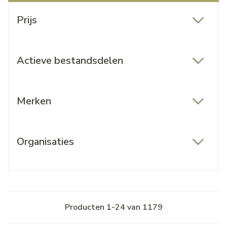
Doorgaan naar productlijst
Prijs
filter
Actieve bestandsdelen
filter
Merken
filter
Organisaties
filter
Producten
1
-
24
van
1179