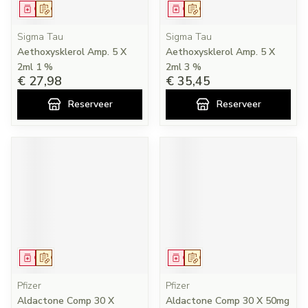
Geneesmiddel
Op voorschrift
Geneesmiddel
Op voorschrift
Sigma Tau
Sigma Tau
Aethoxysklerol Amp. 5 X
Aethoxysklerol Amp. 5 X
2ml 1 %
2ml 3 %
€ 27,98
€ 35,45
Reserveer
Reserveer
Geneesmiddel
Op voorschrift
Geneesmiddel
Op voorschrift
Pfizer
Pfizer
Aldactone Comp 30 X
Aldactone Comp 30 X 50mg