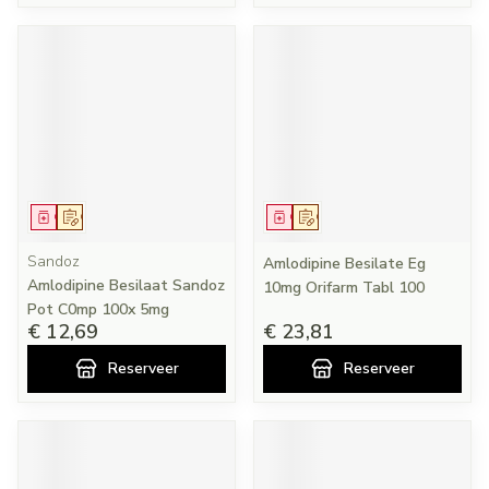
Geneesmiddel
Op voorschrift
Geneesmiddel
Op voorschrift
Sandoz
Amlodipine Besilate Eg
Amlodipine Besilaat Sandoz
10mg Orifarm Tabl 100
Pot C0mp 100x 5mg
€ 12,69
€ 23,81
Reserveer
Reserveer