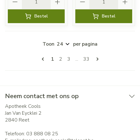
Bestel
Bestel
Toon
per pagina
Pagina's
U lees momenteel pagina
Pagina
Pagina
Pagina
1
2
3
...
33
Neem contact met ons op
Apotheek Cools
Jan Van Eycklei 2
2840
Reet
Telefoon:
03 888 08 25