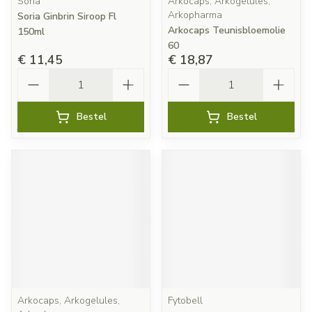
Soria
Arkocaps, Arkogelules,
Arkopharma
Soria Ginbrin Siroop Fl
Arkocaps Teunisbloemolie
150ml
60
€ 11,45
€ 18,87
Aantal
Aantal
Bestel
Bestel
Arkocaps, Arkogelules,
Fytobell