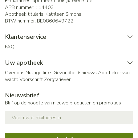
E-mailadres:
apotheek.cools@
telenet.be
APB nummer:
114403
Apotheek titularis:
Kathleen Simons
BTW nummer:
BE0860649722
Klantenservice
FAQ
Uw apotheek
Over ons
Nuttige links
Gezondheidsnieuws
Apotheker van
wacht
Voorschrift
Zorgtarieven
Nieuwsbrief
Blijf op de hoogte van nieuwe producten en promoties
E-mail adres