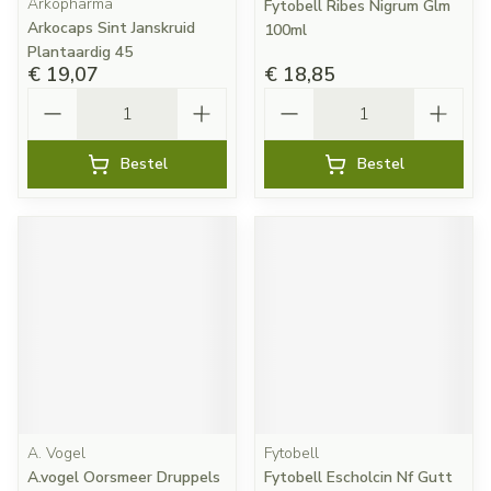
Arkopharma
Fytobell Ribes Nigrum Glm
Arkocaps Sint Janskruid
100ml
Plantaardig 45
€ 19,07
€ 18,85
Aantal
Aantal
Bestel
Bestel
A. Vogel
Fytobell
A.vogel Oorsmeer Druppels
Fytobell Escholcin Nf Gutt