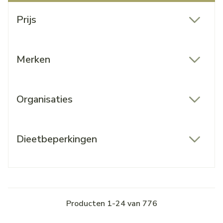
Doorgaan naar productlijst
Prijs
filter
Merken
filter
Organisaties
filter
Dieetbeperkingen
filter
Producten
1
-
24
van
776