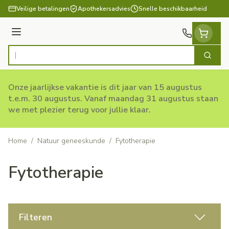
Ga naar de inhoud
Veilige betalingen
Apothekersadvies
Snelle beschikbaarheid
Menu
Zoek
Product, merk, categorie...
Onze jaarlijkse vakantie is dit jaar van 15 augustus
t.e.m. 30 augustus. Vanaf maandag 31 augustus staan
we met plezier terug voor jullie klaar.
Home
/
Natuur geneeskunde
/
Fytotherapie
Fytotherapie
Filteren