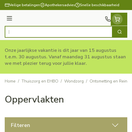
Ga naar de inhoud
Veilige betalingen
Apothekersadvies
Snelle beschikbaarheid
Menu
Zoek
Product, merk, categorie...
Onze jaarlijkse vakantie is dit jaar van 15 augustus
t.e.m. 30 augustus. Vanaf maandag 31 augustus staan
we met plezier terug voor jullie klaar.
Home
/
Thuiszorg en EHBO
/
Wondzorg
/
Ontsmetting en Reinig
Oppervlakten
Filteren