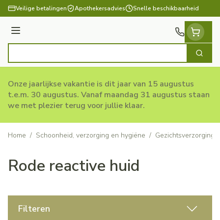
Ga naar de inhoud
Veilige betalingen
Apothekersadvies
Snelle beschikbaarheid
Menu
Zoek
Product, merk, categorie...
Onze jaarlijkse vakantie is dit jaar van 15 augustus
t.e.m. 30 augustus. Vanaf maandag 31 augustus staan
we met plezier terug voor jullie klaar.
Home
/
Schoonheid, verzorging en hygiëne
/
Gezichtsverzorging
Rode reactive huid
Filteren