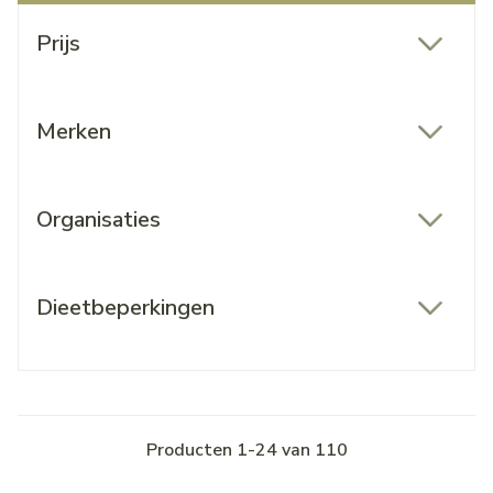
Doorgaan naar productlijst
Prijs
filter
Merken
filter
Organisaties
filter
Dieetbeperkingen
filter
Producten
1
-
24
van
110