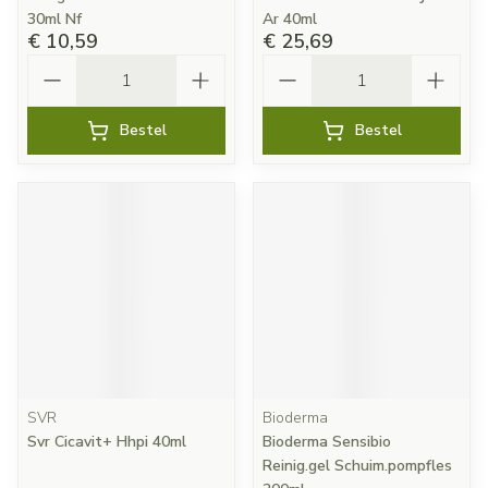
30ml Nf
Ar 40ml
€ 10,59
€ 25,69
Aantal
Aantal
Bestel
Bestel
SVR
Bioderma
Svr Cicavit+ Hhpi 40ml
Bioderma Sensibio
Reinig.gel Schuim.pompfles