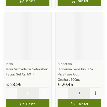
Bestel
Bestel
Isdin
Bioderma
Isdin Nutradeica Seborrheic
Bioderma Sensibio H2o
Facial Gel Cr. 50ml
Micellaire Opl
Gev.huid500ml
€ 23,95
€ 20,45
Aantal
Aantal
Bestel
Bestel