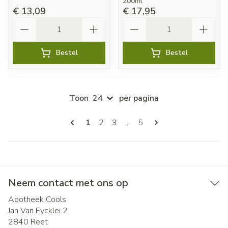
200ml
€ 13,09
€ 17,95
Aantal
Aantal
Bestel
Bestel
Toon
per pagina
Pagina's
U lees momenteel pagina
Pagina
Pagina
Pagina
1
2
3
...
5
Neem contact met ons op
Apotheek Cools
Jan Van Eycklei 2
2840
Reet