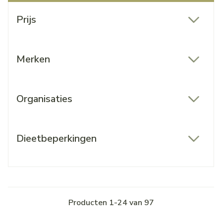
Doorgaan naar productlijst
Prijs
filter
Merken
filter
Organisaties
filter
Dieetbeperkingen
filter
Producten
1
-
24
van
97