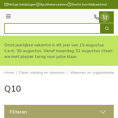
Ga naar de inhoud
Veilige betalingen
Apothekersadvies
Snelle beschikbaarheid
Menu
Zoek
Product, merk, categorie...
Onze jaarlijkse vakantie is dit jaar van 15 augustus
t.e.m. 30 augustus. Vanaf maandag 31 augustus staan
we met plezier terug voor jullie klaar.
Home
/
Dieet, voeding en vitamines
/
Vitamines en supplementen
Q10
Filteren