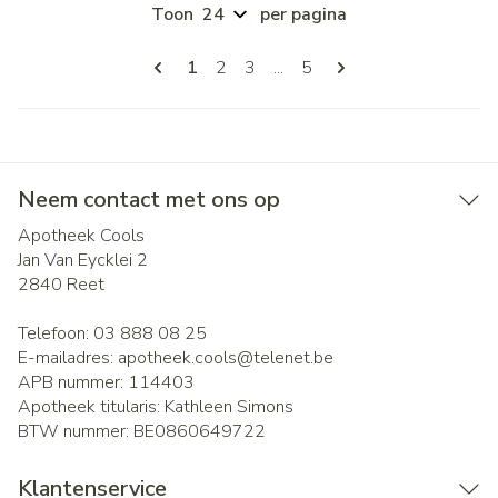
Toon
per pagina
Pagina's
U lees momenteel pagina
Pagina
Pagina
Pagina
1
2
3
...
5
Neem contact met ons op
Apotheek Cools
Jan Van Eycklei 2
2840
Reet
Telefoon:
03 888 08 25
E-mailadres:
apotheek.cools@
telenet.be
APB nummer:
114403
Apotheek titularis:
Kathleen Simons
BTW nummer:
BE0860649722
Klantenservice