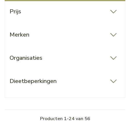
Doorgaan naar productlijst
Prijs
filter
Merken
filter
Organisaties
filter
Dieetbeperkingen
filter
Producten
1
-
24
van
56