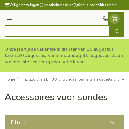
Ga naar de inhoud
Veilige betalingen
Apothekersadvies
Snelle beschikbaarheid
Menu
Zoek
Product, merk, categorie...
Onze jaarlijkse vakantie is dit jaar van 15 augustus
t.e.m. 30 augustus. Vanaf maandag 31 augustus staan
we met plezier terug voor jullie klaar.
Home
/
Thuiszorg en EHBO
/
Sondes, baxters en catheters
/
Acc
Accessoires voor sondes
Filteren