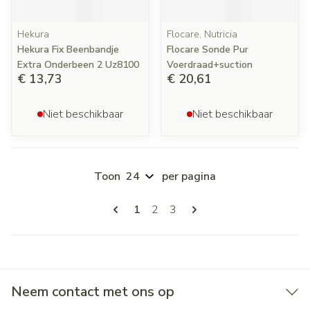
Hekura
Flocare, Nutricia
Hekura Fix Beenbandje
Flocare Sonde Pur
Extra Onderbeen 2 Uz8100
Voerdraad+suction
€ 13,73
€ 20,61
Niet beschikbaar
Niet beschikbaar
Toon
per pagina
Pagina's
U lees momenteel pagina
Pagina
Pagina
1
2
3
Neem contact met ons op