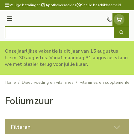
Ga naar de inhoud
Veilige betalingen
Apothekersadvies
Snelle beschikbaarheid
Menu
Zoek
Product, merk, categorie...
Onze jaarlijkse vakantie is dit jaar van 15 augustus
t.e.m. 30 augustus. Vanaf maandag 31 augustus staan
we met plezier terug voor jullie klaar.
Home
/
Dieet, voeding en vitamines
/
Vitamines en supplementen
Foliumzuur
Filteren