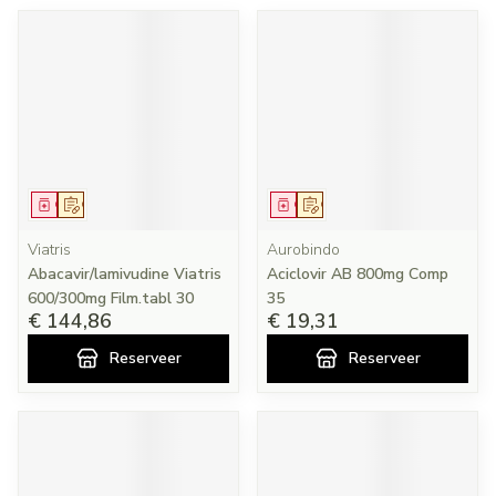
Geneesmiddel
Op voorschrift
Geneesmiddel
Op voorschrift
Viatris
Aurobindo
Abacavir/lamivudine Viatris
Aciclovir AB 800mg Comp
600/300mg Film.tabl 30
35
€ 144,86
€ 19,31
Reserveer
Reserveer