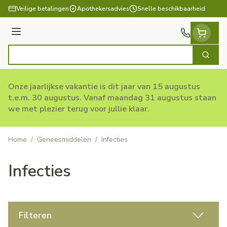
Ga naar de inhoud
Veilige betalingen
Apothekersadvies
Snelle beschikbaarheid
Menu
Zoek
Product, merk, categorie...
Onze jaarlijkse vakantie is dit jaar van 15 augustus
t.e.m. 30 augustus. Vanaf maandag 31 augustus staan
we met plezier terug voor jullie klaar.
Home
/
Geneesmiddelen
/
Infecties
Infecties
Filteren