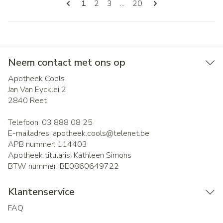
U lees momenteel pagina
Pagina
Pagina
Pagina
1
2
3
...
20
Neem contact met ons op
Apotheek Cools
Jan Van Eycklei 2
2840
Reet
Telefoon:
03 888 08 25
E-mailadres:
apotheek.cools@
telenet.be
APB nummer:
114403
Apotheek titularis:
Kathleen Simons
BTW nummer:
BE0860649722
Klantenservice
FAQ