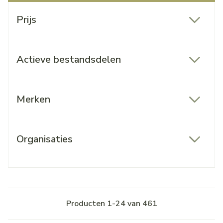
Doorgaan naar productlijst
Prijs
filter
Actieve bestandsdelen
filter
Merken
filter
Organisaties
filter
Producten
1
-
24
van
461