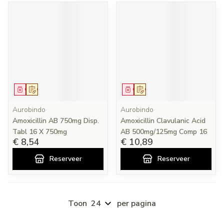
Geneesmiddel
Op voorschrift
Geneesmiddel
Op voorschrift
Aurobindo
Aurobindo
Amoxicillin AB 750mg Disp.
Amoxicillin Clavulanic Acid
Tabl 16 X 750mg
AB 500mg/125mg Comp 16
€ 8,54
€ 10,89
Reserveer
Reserveer
Toon
per pagina
Pagina's