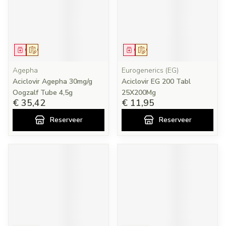
Geneesmiddel
Op voorschrift
Geneesmiddel
Op voorschrift
Agepha
Eurogenerics (EG)
Aciclovir Agepha 30mg/g
Aciclovir EG 200 Tabl
Oogzalf Tube 4,5g
25X200Mg
€ 35,42
€ 11,95
Reserveer
Reserveer