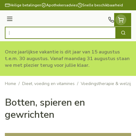
Ga naar de inhoud
Veilige betalingen
Apothekersadvies
Snelle beschikbaarheid
Menu
Zoek
Product, merk, categorie...
Onze jaarlijkse vakantie is dit jaar van 15 augustus
t.e.m. 30 augustus. Vanaf maandag 31 augustus staan
we met plezier terug voor jullie klaar.
Home
/
Dieet, voeding en vitamines
/
Voedingstherapie & welzijn
Botten, spieren en
gewrichten