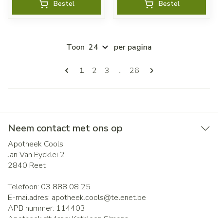
Bestel
Bestel
Toon
per pagina
Pagina's
U lees momenteel pagina
Pagina
Pagina
Pagina
1
2
3
...
26
Neem contact met ons op
Apotheek Cools
Jan Van Eycklei 2
2840
Reet
Telefoon:
03 888 08 25
E-mailadres:
apotheek.cools@
telenet.be
APB nummer:
114403