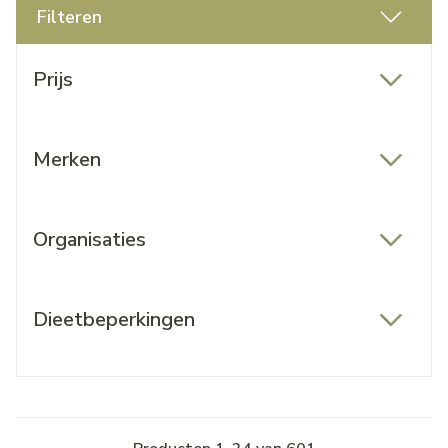
Filteren
Doorgaan naar productlijst
Prijs
filter
Merken
filter
Organisaties
filter
Dieetbeperkingen
filter