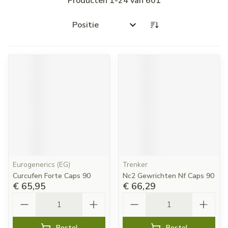
Producten
1
-
24
van
601
Sorteer op:
Eurogenerics (EG)
Trenker
Curcufen Forte Caps 90
Nc2 Gewrichten Nf Caps 90
€ 65,95
€ 66,29
Aantal
Aantal
Bestel
Bestel