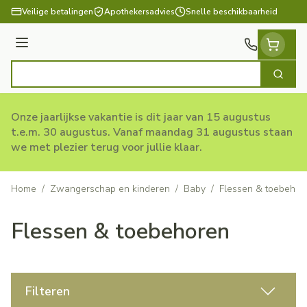
Ga naar de inhoud
Veilige betalingen
Apothekersadvies
Snelle beschikbaarheid
Menu
Zoek
Product, merk, categorie...
Onze jaarlijkse vakantie is dit jaar van 15 augustus
t.e.m. 30 augustus. Vanaf maandag 31 augustus staan
we met plezier terug voor jullie klaar.
Home
/
Zwangerschap en kinderen
/
Baby
/
Flessen & toebehor
Flessen & toebehoren
Filteren