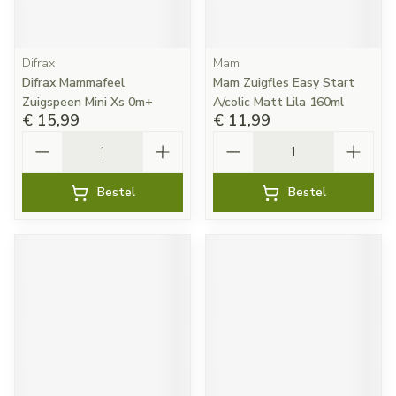
Difrax
Mam
Difrax Mammafeel
Mam Zuigfles Easy Start
Zuigspeen Mini Xs 0m+
A/colic Matt Lila 160ml
€ 15,99
€ 11,99
Aantal
Aantal
Bestel
Bestel