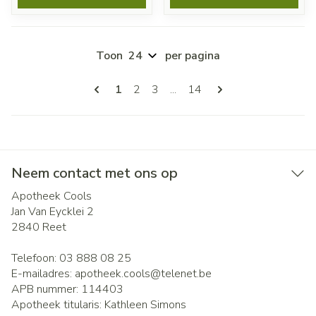
Toon
per pagina
Pagina's
U lees momenteel pagina
Pagina
Pagina
Pagina
1
2
3
...
14
Neem contact met ons op
Apotheek Cools
Jan Van Eycklei 2
2840
Reet
Telefoon:
03 888 08 25
E-mailadres:
apotheek.cools@
telenet.be
APB nummer:
114403
Apotheek titularis:
Kathleen Simons