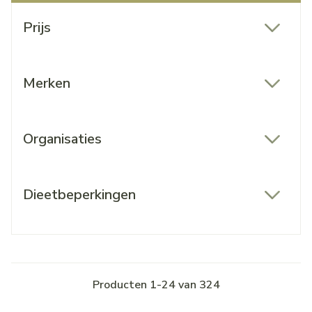
Doorgaan naar productlijst
Prijs
filter
Merken
filter
Organisaties
filter
Dieetbeperkingen
filter
Producten
1
-
24
van
324