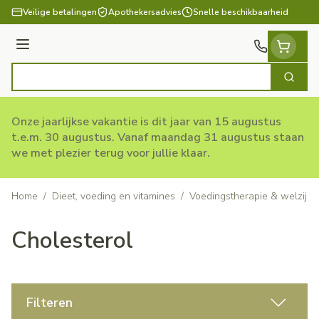
Ga naar de inhoud
Veilige betalingen
Apothekersadvies
Snelle beschikbaarheid
Menu
Zoek
Product, merk, categorie...
Onze jaarlijkse vakantie is dit jaar van 15 augustus
t.e.m. 30 augustus. Vanaf maandag 31 augustus staan
we met plezier terug voor jullie klaar.
Home
/
Dieet, voeding en vitamines
/
Voedingstherapie & welzijn
Cholesterol
Filteren