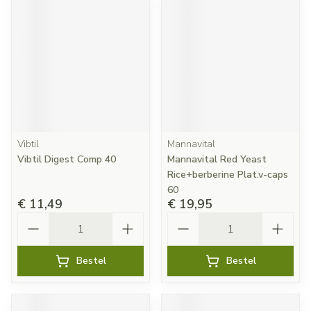
Vibtil
Mannavital
Vibtil Digest Comp 40
Mannavital Red Yeast
Rice+berberine Plat.v-caps
60
€ 11,49
€ 19,95
Aantal
Aantal
Bestel
Bestel