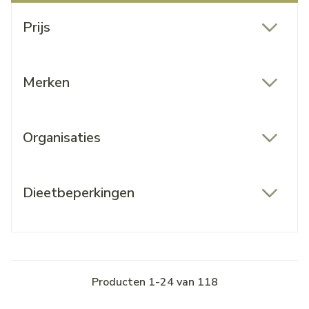
Doorgaan naar productlijst
Prijs
filter
Merken
filter
Organisaties
filter
Dieetbeperkingen
filter
Producten
1
-
24
van
118