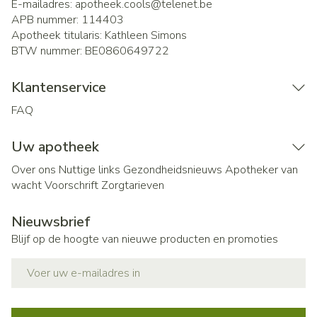
E-mailadres:
apotheek.cools@
telenet.be
APB nummer:
114403
Apotheek titularis:
Kathleen Simons
BTW nummer:
BE0860649722
Klantenservice
FAQ
Uw apotheek
Over ons
Nuttige links
Gezondheidsnieuws
Apotheker van
wacht
Voorschrift
Zorgtarieven
Nieuwsbrief
Blijf op de hoogte van nieuwe producten en promoties
E-mail adres