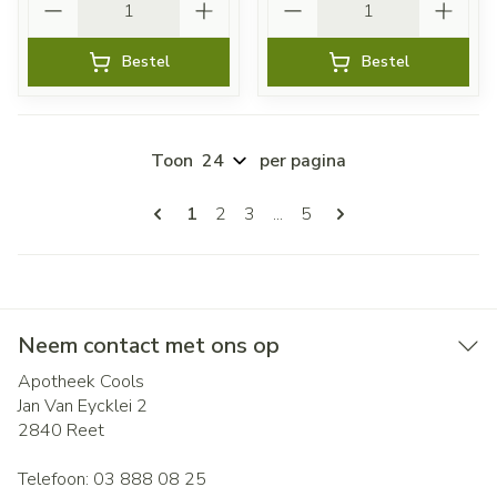
Bestel
Bestel
Toon
per pagina
Pagina's
U lees momenteel pagina
Pagina
Pagina
Pagina
1
2
3
...
5
Neem contact met ons op
Apotheek Cools
Jan Van Eycklei 2
2840
Reet
Telefoon:
03 888 08 25