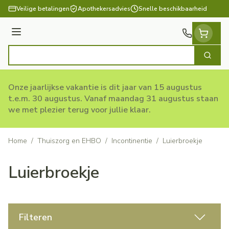
Ga naar de inhoud
Veilige betalingen
Apothekersadvies
Snelle beschikbaarheid
Menu
Zoek
Product, merk, categorie...
Onze jaarlijkse vakantie is dit jaar van 15 augustus
t.e.m. 30 augustus. Vanaf maandag 31 augustus staan
we met plezier terug voor jullie klaar.
Home
/
Thuiszorg en EHBO
/
Incontinentie
/
Luierbroekje
Luierbroekje
Filteren