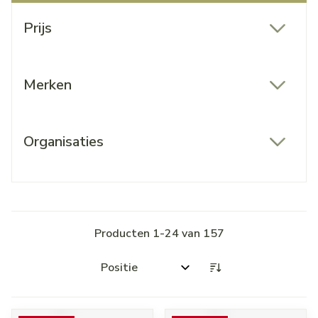
Doorgaan naar productlijst
Prijs
filter
Merken
filter
Organisaties
filter
Producten
1
-
24
van
157
Sorteer op: