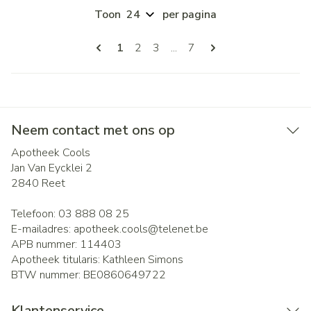
Toon
per pagina
Pagina's
U lees momenteel pagina
Pagina
Pagina
Pagina
1
2
3
...
7
Neem contact met ons op
Apotheek Cools
Jan Van Eycklei 2
2840
Reet
Telefoon:
03 888 08 25
E-mailadres:
apotheek.cools@
telenet.be
APB nummer:
114403
Apotheek titularis:
Kathleen Simons
BTW nummer:
BE0860649722
Klantenservice