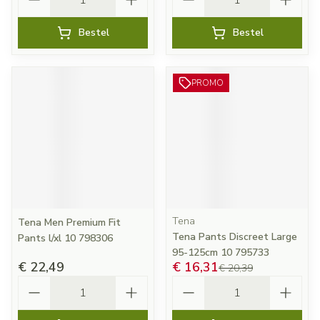
Bestel
Bestel
PROMO
Tena
Tena Men Premium Fit
Tena Pants Discreet Large
Pants l/xl 10 798306
95-125cm 10 795733
€ 22,49
€ 16,31
€ 20,39
Aantal
Aantal