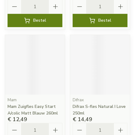
Aantal
Aantal
Bestel
Bestel
Mam
Difrax
Mam Zuigfles Easy Start
Difrax S-fles Natural I Love
A/colic Matt Blauw 260ml
250ml
€ 12,49
€ 14,49
Aantal
Aantal