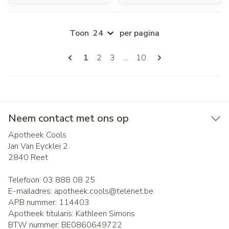
Toon
per pagina
Pagina's
U lees momenteel pagina
Pagina
Pagina
Pagina
1
2
3
...
10
Neem contact met ons op
Apotheek Cools
Jan Van Eycklei 2
2840
Reet
Telefoon:
03 888 08 25
E-mailadres:
apotheek.cools@
telenet.be
APB nummer:
114403
Apotheek titularis:
Kathleen Simons
BTW nummer:
BE0860649722