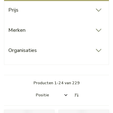
Doorgaan naar productlijst
Prijs
filter
Merken
filter
Organisaties
filter
Producten
1
-
24
van
229
Sorteer op: