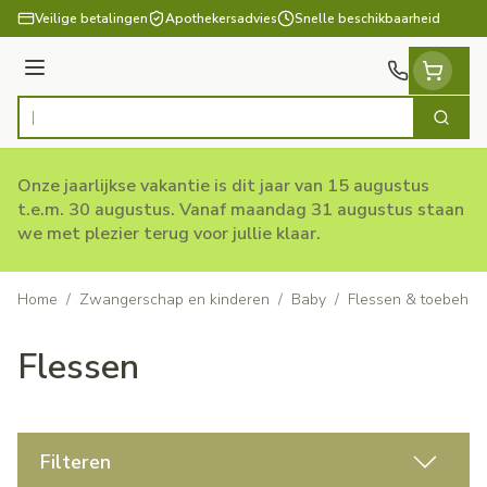
Ga naar de inhoud
Veilige betalingen
Apothekersadvies
Snelle beschikbaarheid
Menu
Zoek
Product, merk, categorie...
Onze jaarlijkse vakantie is dit jaar van 15 augustus
t.e.m. 30 augustus. Vanaf maandag 31 augustus staan
we met plezier terug voor jullie klaar.
Home
/
Zwangerschap en kinderen
/
Baby
/
Flessen & toebehor
Flessen
Filteren