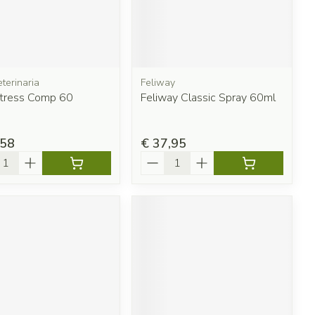
terinaria
Feliway
Stress Comp 60
Feliway Classic Spray 60ml
,58
€ 37,95
l
Aantal