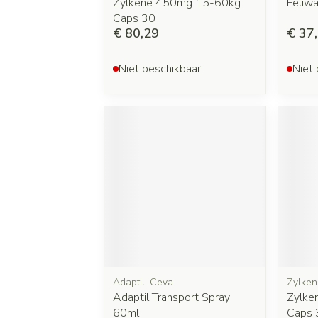
Zylkene 450mg 15-60kg
Feliwa
Caps 30
€ 80,29
€ 37
Niet beschikbaar
Niet 
Adaptil, Ceva
Zylken
Adaptil Transport Spray
Zylke
60ml
Caps 