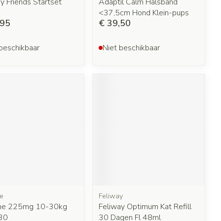
y Friends Startset
Adaptil Calm Halsband
<37,5cm Hond Klein-pups
,95
€ 39,50
beschikbaar
Niet beschikbaar
e
Feliway
ne 225mg 10-30kg
Feliway Optimum Kat Refill
30
30 Dagen Fl 48ml