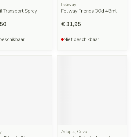
l
Feliway
l Transport Spray
Feliway Friends 30d 48ml
,50
€ 31,95
beschikbaar
Niet beschikbaar
y
Adaptil, Ceva