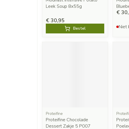
Modifast Intensive Potato
Modifa
Leek Soup 8x55g
Blueb
€ 30
€ 30,95
Niet 
Bestel
Proteifine
Proteif
Proteifine Chocolade
Protei
Dessert Zakje 5 P007
Poele