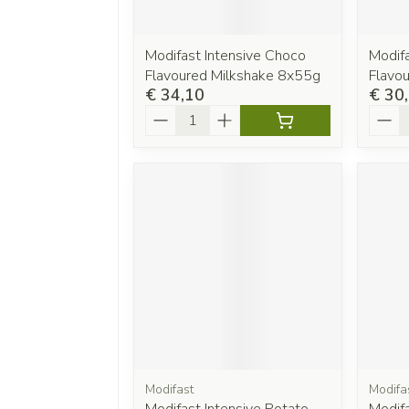
Modifast Intensive Choco
Modifa
Flavoured Milkshake 8x55g
Flavo
€ 34,10
€ 30
Aantal
Aanta
Modifast
Modifa