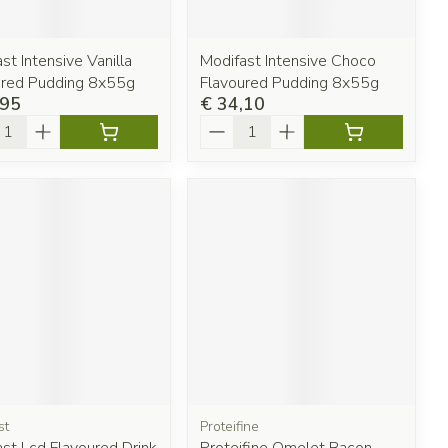
st Intensive Vanilla
Modifast Intensive Choco
ured Pudding 8x55g
Flavoured Pudding 8x55g
,95
€ 34,10
l
Aantal
st
Proteifine