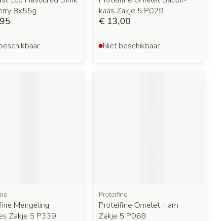
st Lcd Flavoured Drink
Proteifine Omelet Bacon-
erry 8x55g
kaas Zakje 5 P029
,95
€ 13,00
beschikbaar
Niet beschikbaar
ine
Proteifine
fine Mengeling
Proteifine Omelet Ham
es Zakje 5 P339
Zakje 5 P068