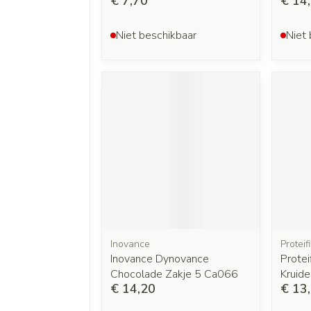
€ 7,70
€ 14
Niet beschikbaar
Niet 
Inovance
Proteif
Inovance Dynovance
Protei
Chocolade Zakje 5 Ca066
Kruid
€ 14,20
€ 13