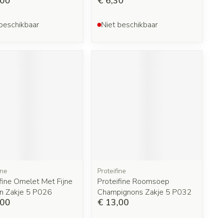
,00
€ 6,30
beschikbaar
Niet beschikbaar
ine
Proteifine
fine Omelet Met Fijne
Proteifine Roomsoep
en Zakje 5 P026
Champignons Zakje 5 P032
,00
€ 13,00