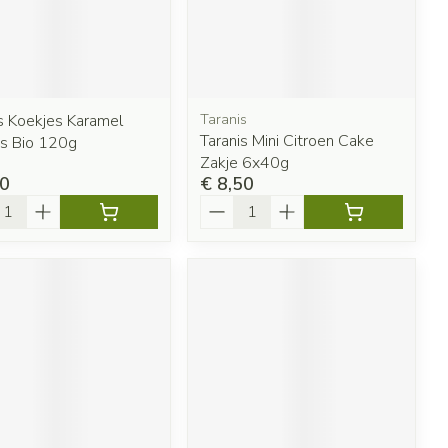
s Koekjes Karamel
Taranis
Taranis Mini Citroen Cake
es Bio 120g
Zakje 6x40g
00
€ 8,50
l
Aantal