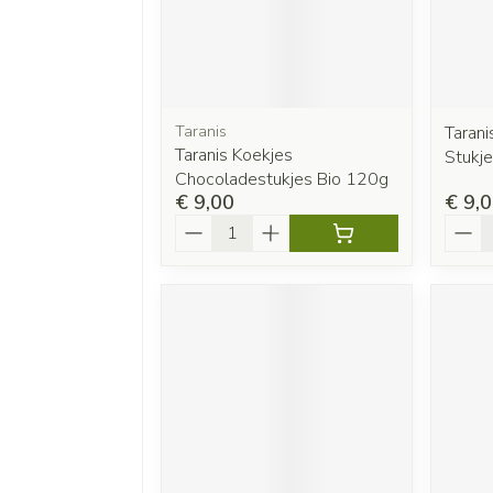
Taranis
Tarani
Taranis Koekjes
Stukj
Chocoladestukjes Bio 120g
€ 9,00
€ 9,
Aantal
Aanta