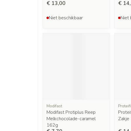
€ 13,00
€ 14
Niet beschikbaar
Niet 
Modifast
Proteif
Modifast Protiplus Reep
Prote
Melkchocolade-caramel
Zakje
162g