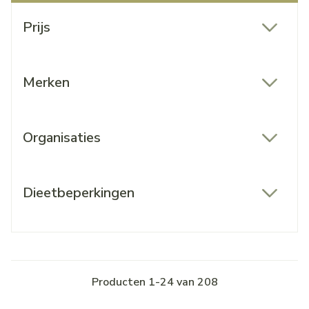
Doorgaan naar productlijst
Prijs
filter
Merken
filter
Organisaties
filter
Dieetbeperkingen
filter
Producten
1
-
24
van
208