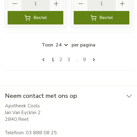
Bestel
Bestel
Toon
per pagina
Pagina's
U lees momenteel pagina
Pagina
Pagina
Pagina
1
2
3
...
9
Neem contact met ons op
Apotheek Cools
Jan Van Eycklei 2
2840
Reet
Telefoon:
03 888 08 25