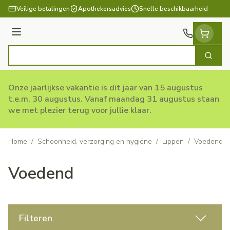
Ga naar de inhoud
Veilige betalingen
Apothekersadvies
Snelle beschikbaarheid
Menu
Zoek
Product, merk, categorie...
Onze jaarlijkse vakantie is dit jaar van 15 augustus
t.e.m. 30 augustus. Vanaf maandag 31 augustus staan
we met plezier terug voor jullie klaar.
Home
/
Schoonheid, verzorging en hygiëne
/
Lippen
/
Voedend
Voedend
Filteren