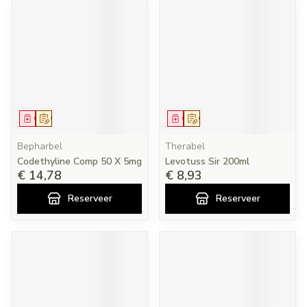
Geneesmiddel
Op voorschrift
Geneesmiddel
Op voorschrift
Bepharbel
Therabel
Codethyline Comp 50 X 5mg
Levotuss Sir 200ml
€ 14,78
€ 8,93
Reserveer
Reserveer