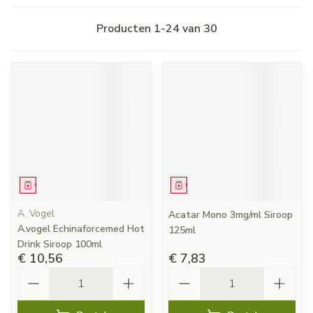
Producten
1
-
24
van
30
Geneesmiddel
Geneesmiddel
A. Vogel
Acatar Mono 3mg/ml Siroop
A.vogel Echinaforcemed Hot
125ml
Drink Siroop 100ml
€ 10,56
€ 7,83
Aantal
Aantal