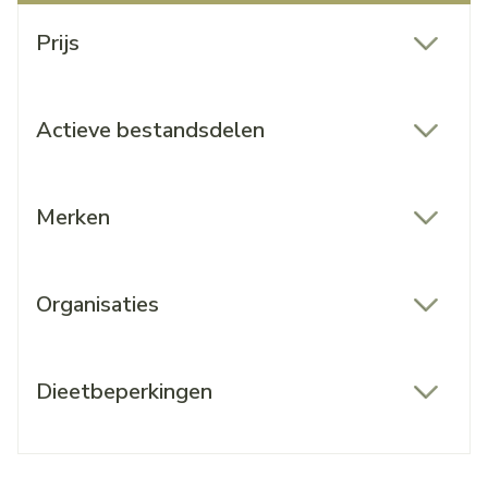
Doorgaan naar productlijst
Prijs
filter
Actieve bestandsdelen
filter
Merken
filter
Organisaties
filter
Dieetbeperkingen
filter