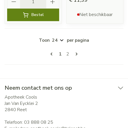
€ 11,39
Niet beschikbaar
Bestel
Toon
per pagina
Pagina's
U lees momenteel pagina
Pagina
1
2
Neem contact met ons op
Apotheek Cools
Jan Van Eycklei 2
2840
Reet
Telefoon:
03 888 08 25