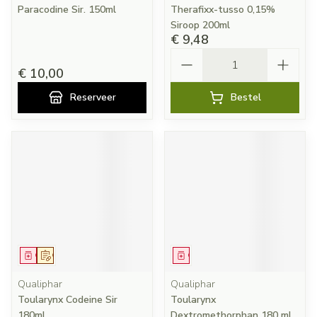
Paracodine Sir. 150ml
Therafixx-tusso 0,15%
Siroop 200ml
€ 9,48
Aantal
€ 10,00
Reserveer
Bestel
Geneesmiddel
Op voorschrift
Geneesmiddel
Qualiphar
Qualiphar
Toularynx Codeine Sir
Toularynx
180ml
Dextromethorphan 180 ml