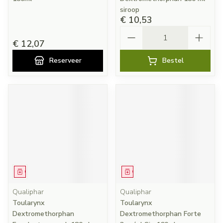
siroop
€ 10,53
Aantal
€ 12,07
Reserveer
Bestel
Geneesmiddel
Geneesmiddel
Qualiphar
Qualiphar
Toularynx
Toularynx
Dextromethorphan
Dextromethorphan Forte