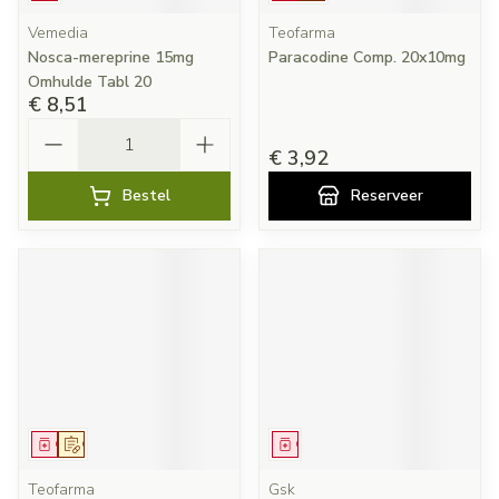
Vemedia
Teofarma
Nosca-mereprine 15mg
Paracodine Comp. 20x10mg
Omhulde Tabl 20
€ 8,51
Aantal
€ 3,92
Bestel
Reserveer
Geneesmiddel
Op voorschrift
Geneesmiddel
Teofarma
Gsk