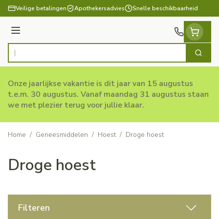
Ga naar de inhoud
Veilige betalingen
Apothekersadvies
Snelle beschikbaarheid
Menu
Zoek
Product, merk, categorie...
Onze jaarlijkse vakantie is dit jaar van 15 augustus
t.e.m. 30 augustus. Vanaf maandag 31 augustus staan
we met plezier terug voor jullie klaar.
Home
/
Geneesmiddelen
/
Hoest
/
Droge hoest
Droge hoest
Filteren