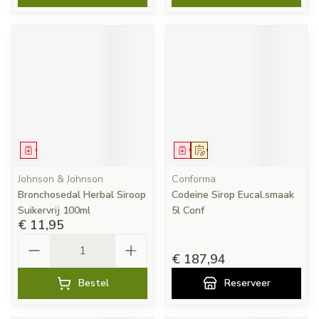
Geneesmiddel
Geneesmiddel
Op voorschrift
Johnson & Johnson
Conforma
Bronchosedal Herbal Siroop
Codeine Sirop Eucal.smaak
Suikervrij 100ml
5l Conf
€ 11,95
Aantal
€ 187,94
Bestel
Reserveer