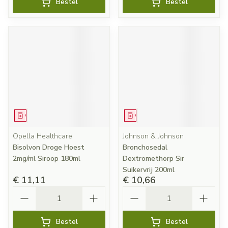
Bestel
Bestel
Geneesmiddel
Geneesmiddel
Opella Healthcare
Johnson & Johnson
Bisolvon Droge Hoest
Bronchosedal
2mg/ml Siroop 180ml
Dextromethorp Sir
Suikervrij 200ml
€ 11,11
€ 10,66
Aantal
Aantal
Bestel
Bestel