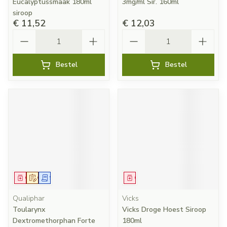
Eucalyptussmaak 180ml
3mg/ml Sir. 160ml
siroop
€ 11,52
€ 12,03
Aantal
Aantal
Bestel
Bestel
Geneesmiddel
Op voorschrift
Schriftelijke aanvraag
Geneesmiddel
Qualiphar
Vicks
Toularynx
Vicks Droge Hoest Siroop
Dextromethorphan Forte
180ml