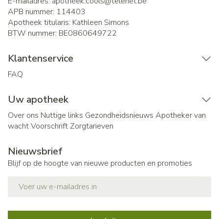
E-mailadres:
apotheek.cools@
telenet.be
APB nummer:
114403
Apotheek titularis:
Kathleen Simons
BTW nummer:
BE0860649722
Klantenservice
FAQ
Uw apotheek
Over ons
Nuttige links
Gezondheidsnieuws
Apotheker van
wacht
Voorschrift
Zorgtarieven
Nieuwsbrief
Blijf op de hoogte van nieuwe producten en promoties
E-mail adres