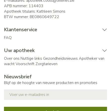
E-mailadres:
apotheek.cools@
telenet.be
APB nummer:
114403
Apotheek titularis:
Kathleen Simons
BTW nummer:
BE0860649722
Klantenservice
FAQ
Uw apotheek
Over ons
Nuttige links
Gezondheidsnieuws
Apotheker van
wacht
Voorschrift
Zorgtarieven
Nieuwsbrief
Blijf op de hoogte van nieuwe producten en promoties
E-mail adres