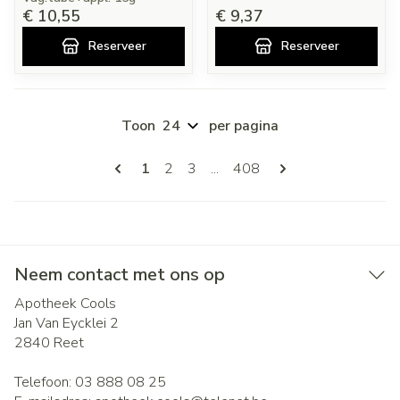
€ 10,55
€ 9,37
Reserveer
Reserveer
Toon
per pagina
Pagina's
U lees momenteel pagina
Pagina
Pagina
Pagina
1
2
3
...
408
Neem contact met ons op
Apotheek Cools
Jan Van Eycklei 2
2840
Reet
Telefoon:
03 888 08 25