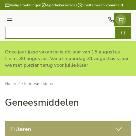
Ga naar de inhoud
Veilige betalingen
Apothekersadvies
Snelle beschikbaarheid
Menu
Zoek
Product, merk, categorie...
Onze jaarlijkse vakantie is dit jaar van 15 augustus
t.e.m. 30 augustus. Vanaf maandag 31 augustus staan
we met plezier terug voor jullie klaar.
Home
/
Geneesmiddelen
Geneesmiddelen
Filteren