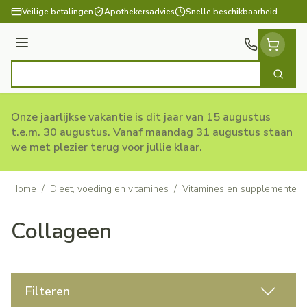
Ga naar de inhoud
Veilige betalingen
Apothekersadvies
Snelle beschikbaarheid
Menu
Zoek
Product, merk, categorie...
Onze jaarlijkse vakantie is dit jaar van 15 augustus
t.e.m. 30 augustus. Vanaf maandag 31 augustus staan
we met plezier terug voor jullie klaar.
Home
/
Dieet, voeding en vitamines
/
Vitamines en supplementen
Collageen
Filteren