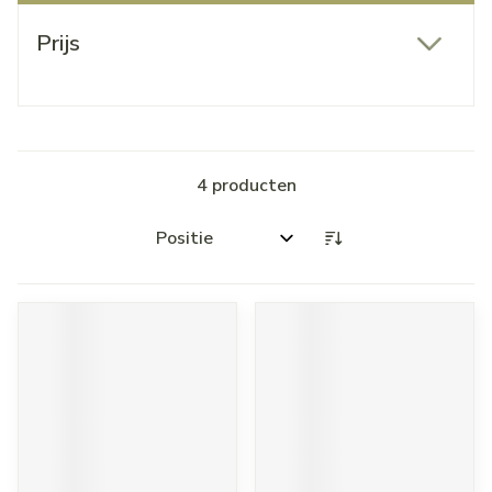
Doorgaan naar productlijst
Prijs
filter
4
producten
Sorteer op: