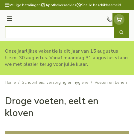
Ga naar de inhoud
Veilige betalingen
Apothekersadvies
Snelle beschikbaarheid
Menu
Zoek
Product, merk, categorie...
Onze jaarlijkse vakantie is dit jaar van 15 augustus
t.e.m. 30 augustus. Vanaf maandag 31 augustus staan
we met plezier terug voor jullie klaar.
Home
/
Schoonheid, verzorging en hygiëne
/
Voeten en benen
/
Droge voeten, eelt en
kloven