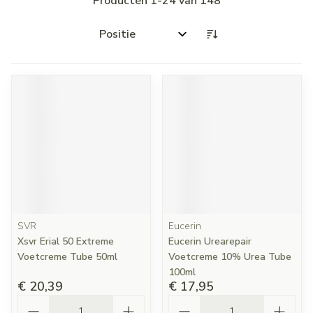
Producten
1
-
24
van
148
Sorteer op:
SVR
Eucerin
Xsvr Erial 50 Extreme
Eucerin Urearepair
Voetcreme Tube 50ml
Voetcreme 10% Urea Tube
100ml
€ 20,39
€ 17,95
Aantal
Aantal