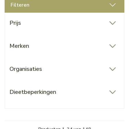
Filteren
Doorgaan naar productlijst
Prijs
filter
Merken
filter
Organisaties
filter
Dieetbeperkingen
filter