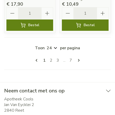
€ 17,90
€ 10,49
Aantal
Aantal
Bestel
Bestel
Toon
per pagina
Pagina's
U lees momenteel pagina
Pagina
Pagina
Pagina
1
2
3
...
7
Neem contact met ons op
Apotheek Cools
Jan Van Eycklei 2
2840
Reet